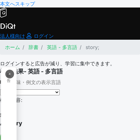
本文へスキップ
DiQt
法人様向け
ログイン
ホーム
辞書
英語 - 多言語
story;
ログインすると広告が減り、学習に集中できます。
検索結果- 英語 - 多言語
×
広
告
意味・例文の表示言語
検索内容:
story;
A-story