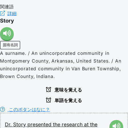
関連語
詳細
Story
固有名詞
A surname. / An unincorporated community in
Montgomery County, Arkansas, United States. / An
unincorporated community in Van Buren Township,
Brown County, Indiana.
意味を覚える
単語を覚える
このボタンはなに？
Dr.
Story
presented
the
research
at
the