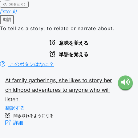
IPA（発音記号）
/ˈstɔː.ɹi/
動詞
To tell as a story; to relate or narrate about.
意味を覚える
単語を覚える
このボタンはなに？
At
family
gatherings,
she
likes
to
story
her
childhood
adventures
to
anyone
who
will
listen.
翻訳する
聞き取れるようになる
詳細