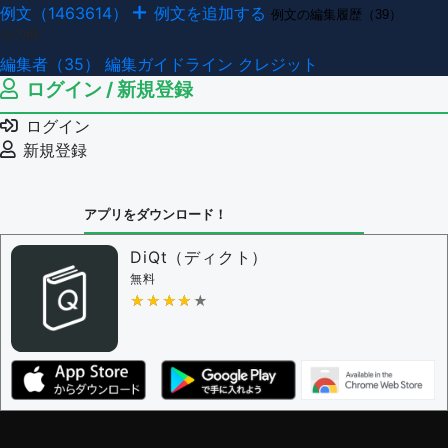
例文（1463614）
例文を追加する
例文の編集履歴（39）
その他
編集者（35）
編集ガイドライン
クレジット
ログイン / 新規登録
ログイン
新規登録
アプリをダウンロード！
DiQt（ディクト）
無料
★★★★★
★★★★★