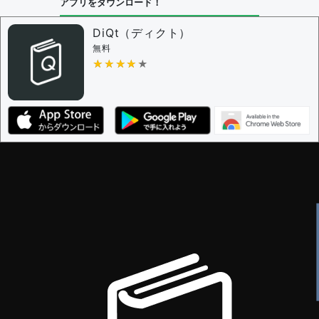
アプリをダウンロード！
DiQt（ディクト）
無料
★★★★★
★★★★★