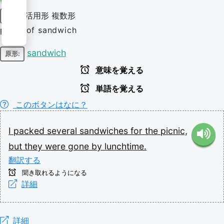
活用形
複数形
名詞
plural of sandwich
sandwich
原形:
意味を覚える
単語を覚える
このボタンはなに？
I
packed
several
sandwiches
for
the
picnic,
but
they
were
gone
by
lunchtime.
翻訳する
聞き取れるようになる
詳細
詳細