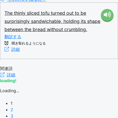
The
thinly
sliced
tofu
turned
out
to
be
surprisingly
sandwichable,
holding
its
shape
between
the
bread
without
crumbling.
翻訳する
聞き取れるようになる
詳細
関連語
詳細
loading!
Loading...
1
2
3