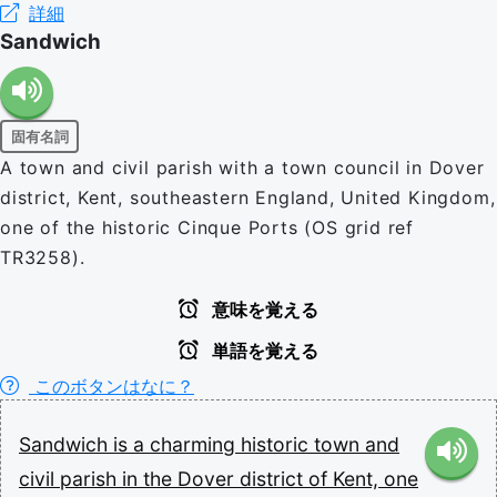
詳細
Sandwich
固有名詞
A town and civil parish with a town council in Dover
district, Kent, southeastern England, United Kingdom,
one of the historic Cinque Ports (OS grid ref
TR3258).
意味を覚える
単語を覚える
このボタンはなに？
Sandwich
is
a
charming
historic
town
and
civil
parish
in
the
Dover
district
of
Kent,
one