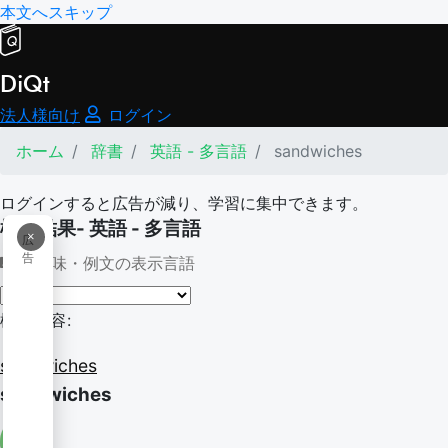
本文へスキップ
DiQt
法人様向け
ログイン
ホーム
辞書
英語 - 多言語
sandwiches
ログインすると広告が減り、学習に集中できます。
検索結果- 英語 - 多言語
×
広
告
意味・例文の表示言語
検索内容:
sandwiches
sandwiches