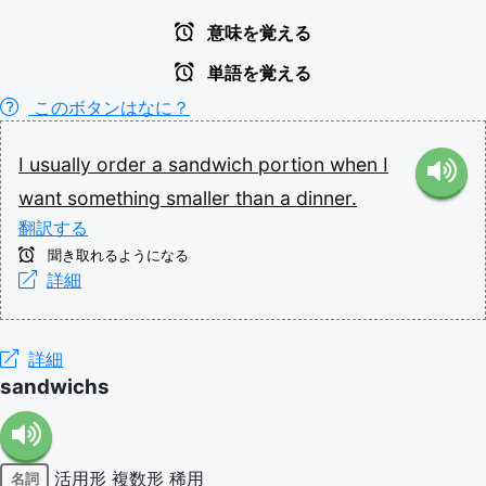
意味を覚える
単語を覚える
このボタンはなに？
I
usually
order
a
sandwich
portion
when
I
want
something
smaller
than
a
dinner.
翻訳する
聞き取れるようになる
詳細
詳細
sandwichs
活用形
複数形
稀用
名詞