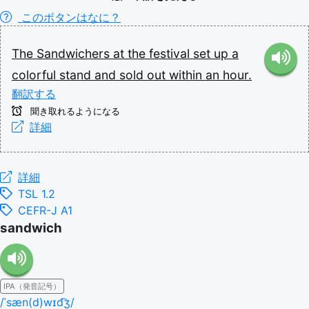
このボタンはなに？
The
Sandwichers
at
the
festival
set
up
a
colorful
stand
and
sold
out
within
an
hour.
翻訳する
聞き取れるようになる
詳細
詳細
TSL 1.2
CEFR-J A1
sandwich
IPA（発音記号）
/ˈsæn(d)wɪd͡ʒ/