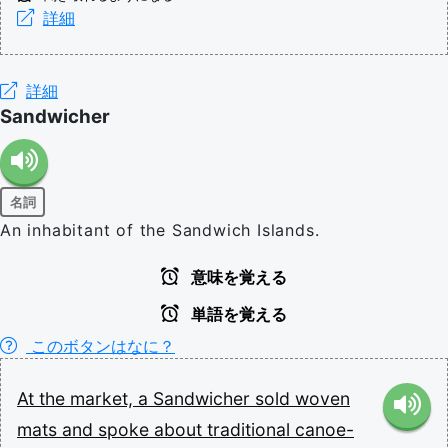
詳細
詳細
Sandwicher
名詞
An inhabitant of the Sandwich Islands.
意味を覚える
単語を覚える
このボタンはなに？
At
the
market,
a
Sandwicher
sold
woven
mats
and
spoke
about
traditional
canoe-