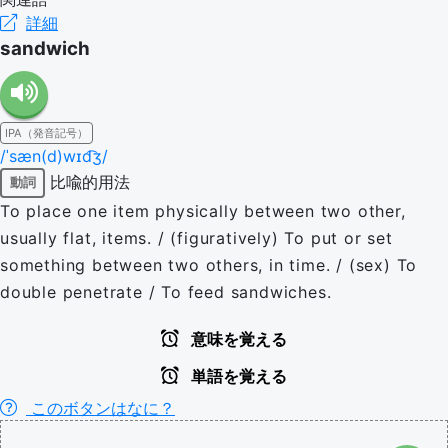
詳細
sandwich
IPA（発音記号）
/ˈsæn(d)wɪd͡ʒ/
比喩的用法
動詞
To place one item physically between two other,
usually flat, items. / (figuratively) To put or set
something between two others, in time. / (sex) To
double penetrate / To feed sandwiches.
意味を覚える
単語を覚える
このボタンはなに？