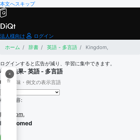
本文へスキップ
DiQt
法人様向け
ログイン
ホーム
辞書
英語 - 多言語
Kingdom,
ログインすると広告が減り、学習に集中できます。
検索結果- 英語 - 多言語
×
広
告
意味・例文の表示言語
検索内容:
Kingdom,
kingdomed