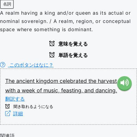
名詞
A realm having a king and/or queen as its actual or
nominal sovereign. / A realm, region, or conceptual
space where something is dominant.
意味を覚える
単語を覚える
このボタンはなに？
The
ancient
kingdom
celebrated
the
harvest
with
a
week
of
music,
feasting,
and
dancing.
翻訳する
聞き取れるようになる
詳細
関連語