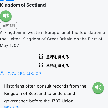
Kingdom of Scotland
固有名詞
A kingdom in western Europe, until the foundation of
the United Kingdom of Great Britain on the First of
May 1707.
意味を覚える
単語を覚える
このボタンはなに？
Historians
often
consult
records
from
the
Kingdom
of
Scotland
to
understand
governance
before
the
1707
Union.
翻訳する