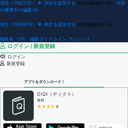
項目（1182735）
項目を追加する
項目
項目の編集履歴（35）
の審査中の編集(4)
例文
例文（1463614）
例文を追加する
例文の編集履歴（39）
その他
編集者（35）
編集ガイドライン
クレジット
ログイン / 新規登録
ログイン
新規登録
アプリをダウンロード！
DiQt（ディクト）
無料
★★★★★
★★★★★