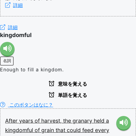
詳細
詳細
kingdomful
名詞
Enough to fill a kingdom.
意味を覚える
単語を覚える
このボタンはなに？
After
years
of
harvest,
the
granary
held
a
kingdomful
of
grain
that
could
feed
every