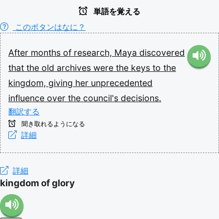
単語を覚える
このボタンはなに？
After
months
of
research,
Maya
discovered
that
the
old
archives
were
the
keys
to
the
kingdom,
giving
her
unprecedented
influence
over
the
council's
decisions.
翻訳する
聞き取れるようになる
詳細
詳細
kingdom of glory