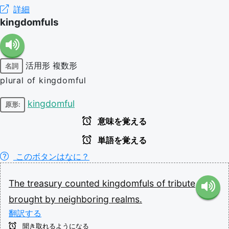
詳細
kingdomfuls
活用形
複数形
名詞
plural of kingdomful
kingdomful
原形:
意味を覚える
単語を覚える
このボタンはなに？
The
treasury
counted
kingdomfuls
of
tribute
brought
by
neighboring
realms.
翻訳する
聞き取れるようになる