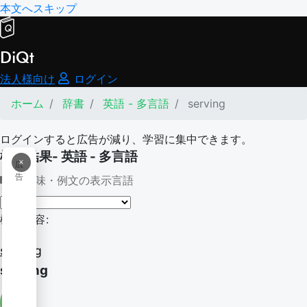
本文へスキップ
DiQt
法人様向け
ログイン
ホーム
辞書
英語 - 多言語
serving
ログインすると広告が減り、学習に集中できます。
検索結果- 英語 - 多言語
×
広
告
意味・例文の表示言語
検索内容:
serving
serving