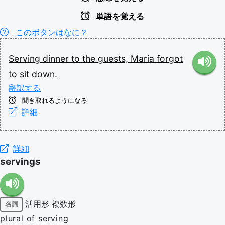
単語を覚える
このボタンはなに？
Serving
dinner
to
the
guests,
Maria
forgot
to
sit
down.
翻訳する
聞き取れるようになる
詳細
詳細
servings
活用形
複数形
名詞
plural of serving