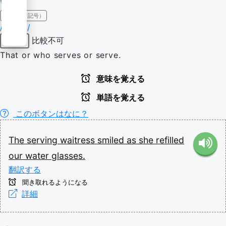
IPA（発音記号）
/ˈsɜːvɪŋ/
比較不可
形容詞
That or who serves or serve.
意味を覚える
単語を覚える
このボタンはなに？
The
serving
waitress
smiled
as
she
refilled
our
water
glasses.
翻訳する
聞き取れるようになる
詳細