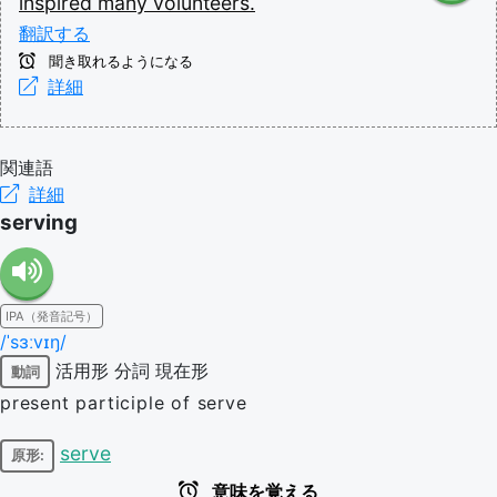
inspired
many
volunteers.
翻訳する
聞き取れるようになる
詳細
関連語
詳細
serving
IPA（発音記号）
/ˈsɜːvɪŋ/
活用形
分詞
現在形
動詞
present participle of serve
serve
原形:
意味を覚える