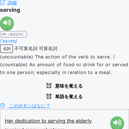
詳細
serving
IPA（発音記号）
/ˈsɜːvɪŋ/
不可算名詞
可算名詞
名詞
(uncountable) The action of the verb to serve. /
(countable) An amount of food or drink for or served
to one person; especially in relation to a meal.
意味を覚える
単語を覚える
このボタンはなに？
Her
dedication
to
serving
the
elderly