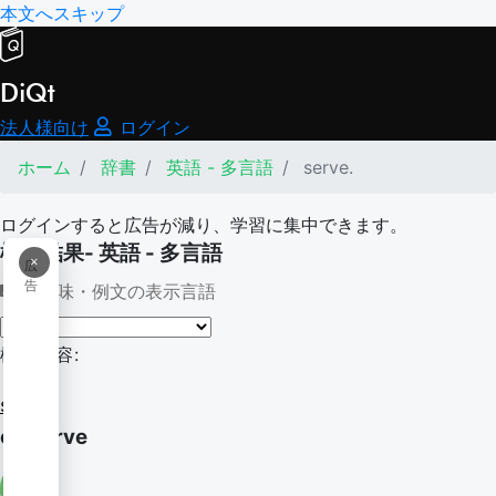
本文へスキップ
DiQt
法人様向け
ログイン
ホーム
辞書
英語 - 多言語
serve.
ログインすると広告が減り、学習に集中できます。
検索結果- 英語 - 多言語
×
広
告
意味・例文の表示言語
検索内容:
serve.
on serve