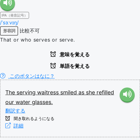
IPA（発音記号）
/ˈsɜːvɪŋ/
比較不可
形容詞
That or who serves or serve.
意味を覚える
単語を覚える
このボタンはなに？
The
serving
waitress
smiled
as
she
refilled
our
water
glasses.
翻訳する
聞き取れるようになる
詳細