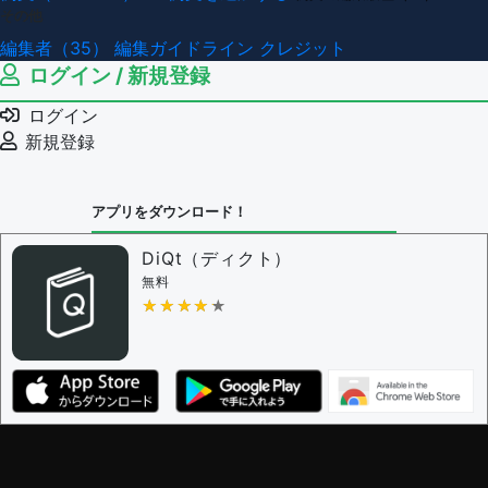
その他
編集者（35）
編集ガイドライン
クレジット
ログイン / 新規登録
ログイン
新規登録
アプリをダウンロード！
DiQt（ディクト）
無料
★★★★★
★★★★★