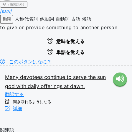
IPA（発音記号）
/sɜːv/
人称代名詞
他動詞
自動詞
古語
俗語
動詞
to give or provide something to another person
意味を覚える
単語を覚える
このボタンはなに？
Many
devotees
continue
to
serve
the
sun
god
with
daily
offerings
at
dawn.
翻訳する
聞き取れるようになる
詳細
関連語