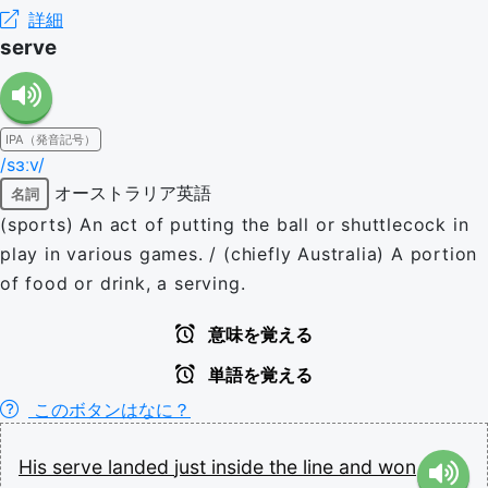
詳細
serve
IPA（発音記号）
/sɜːv/
オーストラリア英語
名詞
(sports) An act of putting the ball or shuttlecock in
play in various games. / (chiefly Australia) A portion
of food or drink, a serving.
意味を覚える
単語を覚える
このボタンはなに？
His
serve
landed
just
inside
the
line
and
won