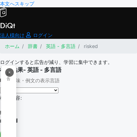
本文へスキップ
DiQt
法人様向け
ログイン
ホーム
辞書
英語 - 多言語
risked
ログインすると広告が減り、学習に集中できます。
検索結果- 英語 - 多言語
×
広
告
意味・例文の表示言語
検索内容:
risked
risked