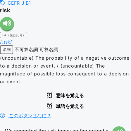
CEFR-J B1
risk
IPA（発音記号）
/ɹɪsk/
不可算名詞
可算名詞
名詞
(uncountable) The probability of a negative outcome
to a decision or event. / (uncountable) The
magnitude of possible loss consequent to a decision
or event.
意味を覚える
単語を覚える
このボタンはなに？
We
accepted
the
risk
because
the
potential