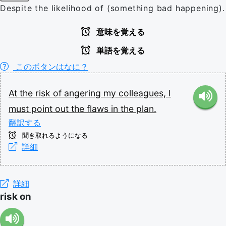
Despite the likelihood of (something bad happening).
意味を覚える
単語を覚える
このボタンはなに？
At
the
risk
of
angering
my
colleagues,
I
must
point
out
the
flaws
in
the
plan.
翻訳する
聞き取れるようになる
詳細
詳細
risk on