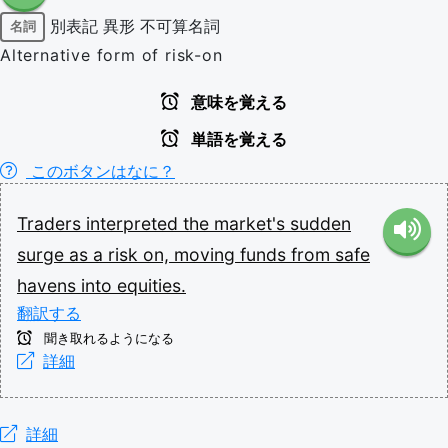
別表記
異形
不可算名詞
名詞
Alternative form of risk-on
意味を覚える
単語を覚える
このボタンはなに？
Traders
interpreted
the
market's
sudden
surge
as
a
risk
on,
moving
funds
from
safe
havens
into
equities.
翻訳する
聞き取れるようになる
詳細
詳細