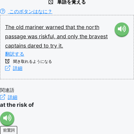
単語を覚える
このボタンはなに？
The
old
mariner
warned
that
the
north
passage
was
riskful,
and
only
the
bravest
captains
dared
to
try
it.
翻訳する
聞き取れるようになる
詳細
関連語
詳細
at the risk of
前置詞