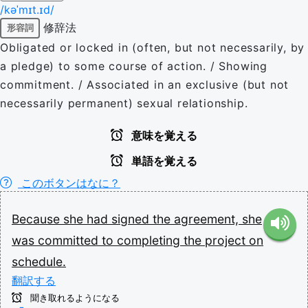
/kəˈmɪt.ɪd/
修辞法
形容詞
Obligated or locked in (often, but not necessarily, by
a pledge) to some course of action. / Showing
commitment. / Associated in an exclusive (but not
necessarily permanent) sexual relationship.
意味を覚える
単語を覚える
このボタンはなに？
Because
she
had
signed
the
agreement,
she
was
committed
to
completing
the
project
on
schedule.
翻訳する
聞き取れるようになる