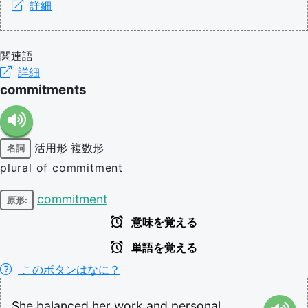
詳細
関連語
詳細
commitments
活用形
複数形
名詞
plural of commitment
commitment
原形:
意味を覚える
単語を覚える
このボタンはなに？
She
balanced
her
work
and
personal