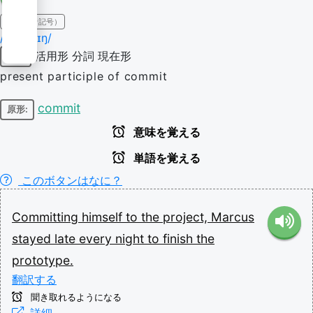
IPA（発音記号）
/kəˈmɪtɪŋ/
活用形
分詞
現在形
動詞
present participle of commit
commit
原形:
意味を覚える
単語を覚える
このボタンはなに？
Committing
himself
to
the
project,
Marcus
stayed
late
every
night
to
finish
the
prototype.
翻訳する
聞き取れるようになる
詳細