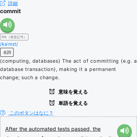
詳細
commit
IPA（発音記号）
/kəˈmɪt/
名詞
(computing, databases) The act of committing (e.g. a
database transaction), making it a permanent
change; such a change.
意味を覚える
単語を覚える
このボタンはなに？
After
the
automated
tests
passed,
the