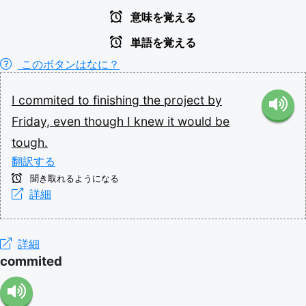
意味を覚える
単語を覚える
このボタンはなに？
I
commited
to
finishing
the
project
by
Friday,
even
though
I
knew
it
would
be
tough.
翻訳する
聞き取れるようになる
詳細
詳細
commited