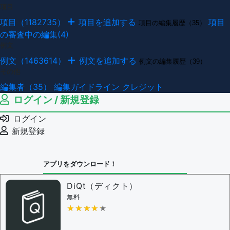
項目
項目（1182735）
項目を追加する
項目
項目の編集履歴（35）
の審査中の編集(4)
例文
例文（1463614）
例文を追加する
例文の編集履歴（39）
その他
編集者（35）
編集ガイドライン
クレジット
ログイン / 新規登録
ログイン
新規登録
アプリをダウンロード！
DiQt（ディクト）
無料
★★★★★
★★★★★