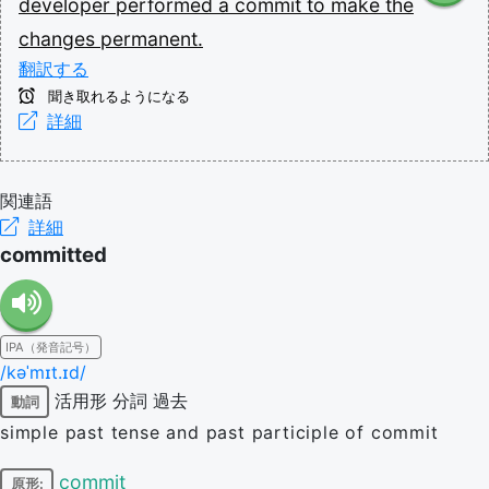
developer
performed
a
commit
to
make
the
changes
permanent.
翻訳する
聞き取れるようになる
詳細
関連語
詳細
committed
IPA（発音記号）
/kəˈmɪt.ɪd/
活用形
分詞
過去
動詞
simple past tense and past participle of commit
commit
原形: