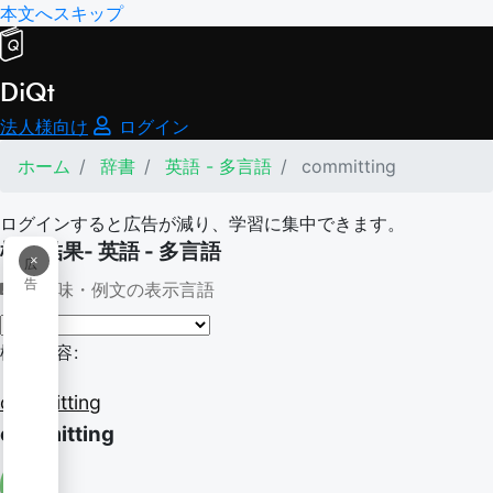
本文へスキップ
DiQt
法人様向け
ログイン
ホーム
辞書
英語 - 多言語
committing
ログインすると広告が減り、学習に集中できます。
検索結果- 英語 - 多言語
×
広
告
意味・例文の表示言語
検索内容:
committing
committing