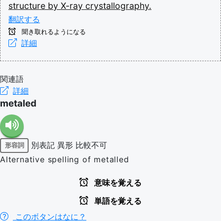
structure
by
X-ray
crystallography.
翻訳する
聞き取れるようになる
詳細
関連語
詳細
metaled
別表記
異形
比較不可
形容詞
Alternative spelling of metalled
意味を覚える
単語を覚える
このボタンはなに？