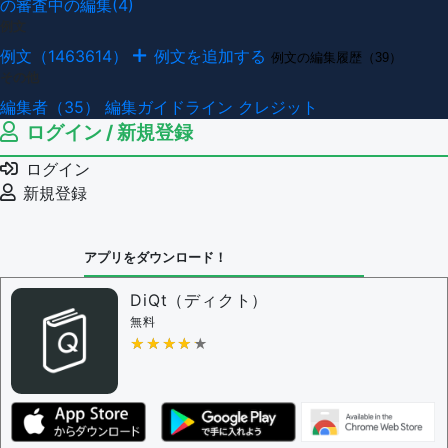
の審査中の編集(4)
例文
例文（1463614）
例文を追加する
例文の編集履歴（39）
その他
編集者（35）
編集ガイドライン
クレジット
ログイン / 新規登録
ログイン
新規登録
アプリをダウンロード！
DiQt（ディクト）
無料
★★★★★
★★★★★