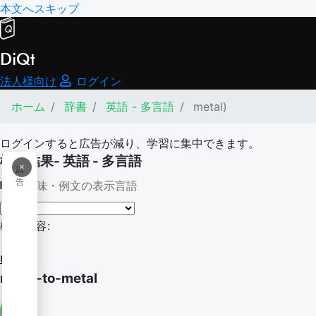
本文へスキップ
DiQt
法人様向け
ログイン
ホーム
辞書
英語 - 多言語
metal)
ログインすると広告が減り、学習に集中できます。
検索結果- 英語 - 多言語
×
広
告
意味・例文の表示言語
検索内容:
metal)
metal-to-metal