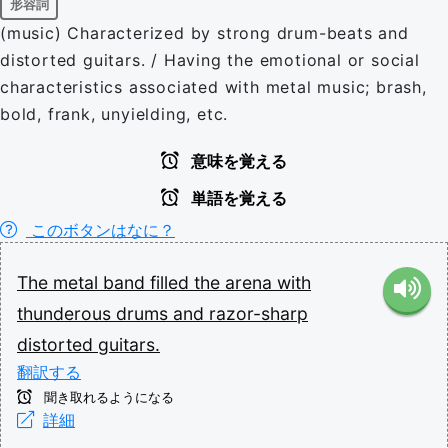
形容詞
(music) Characterized by strong drum-beats and
distorted guitars. / Having the emotional or social
characteristics associated with metal music; brash,
bold, frank, unyielding, etc.
意味を覚える
単語を覚える
このボタンはなに？
The
metal
band
filled
the
arena
with
thunderous
drums
and
razor-sharp
distorted
guitars.
翻訳する
聞き取れるようになる
詳細