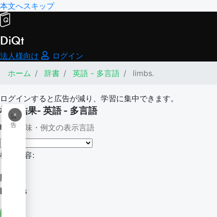
本文へスキップ
DiQt
法人様向け
ログイン
ホーム
辞書
英語 - 多言語
limbs.
ログインすると広告が減り、学習に集中できます。
検索結果- 英語 - 多言語
×
広
告
意味・例文の表示言語
検索内容:
limbs.
Limbs