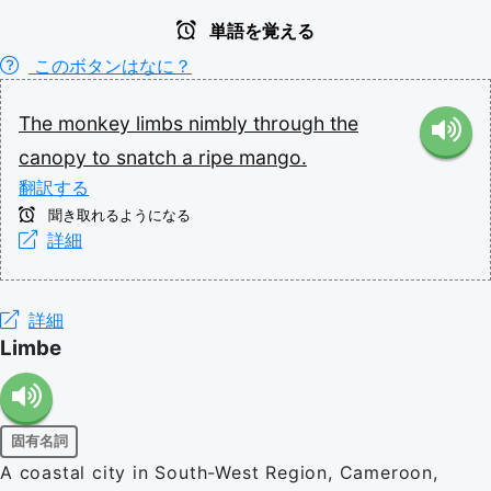
単語を覚える
このボタンはなに？
The
monkey
limbs
nimbly
through
the
canopy
to
snatch
a
ripe
mango.
翻訳する
聞き取れるようになる
詳細
詳細
Limbe
固有名詞
A coastal city in South-West Region, Cameroon,