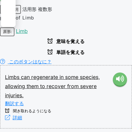
活用形
複数形
固有名詞
plural of Limb
Limb
原形:
意味を覚える
単語を覚える
このボタンはなに？
Limbs
can
regenerate
in
some
species,
allowing
them
to
recover
from
severe
injuries.
翻訳する
聞き取れるようになる
詳細