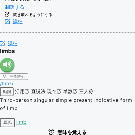
翻訳する
聞き取れるようになる
詳細
詳細
limbs
IPA（発音記号）
/lɪmz/
活用形
直説法
現在形
単数形
三人称
動詞
Third-person singular simple present indicative form
of limb
limb
原形:
意味を覚える