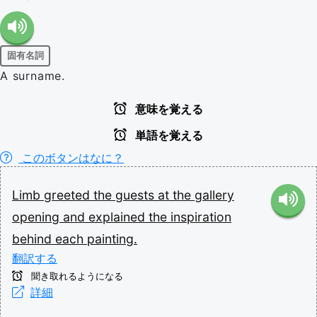
固有名詞
A surname.
意味を覚える
単語を覚える
このボタンはなに？
Limb
greeted
the
guests
at
the
gallery
opening
and
explained
the
inspiration
behind
each
painting.
翻訳する
聞き取れるようになる
詳細