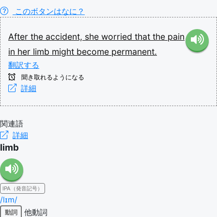
このボタンはなに？
After
the
accident,
she
worried
that
the
pain
in
her
limb
might
become
permanent.
翻訳する
聞き取れるようになる
詳細
関連語
詳細
limb
IPA（発音記号）
/lɪm/
他動詞
動詞