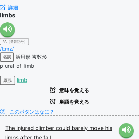
詳細
limbs
IPA（発音記号）
/lɪmz/
活用形
複数形
名詞
plural of limb
limb
原形:
意味を覚える
単語を覚える
このボタンはなに？
The
injured
climber
could
barely
move
his
limbs
after
the
fall.