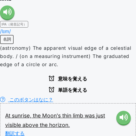
IPA（発音記号）
/lɪm/
名詞
(astronomy) The apparent visual edge of a celestial
body. / (on a measuring instrument) The graduated
edge of a circle or arc.
意味を覚える
単語を覚える
このボタンはなに？
At
sunrise,
the
Moon's
thin
limb
was
just
visible
above
the
horizon.
翻訳する