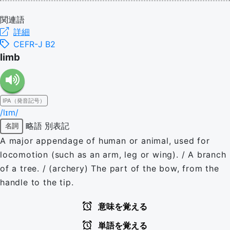
関連語
詳細
CEFR-J B2
limb
IPA（発音記号）
/lɪm/
略語
別表記
名詞
A major appendage of human or animal, used for
locomotion (such as an arm, leg or wing). / A branch
of a tree. / (archery) The part of the bow, from the
handle to the tip.
意味を覚える
単語を覚える