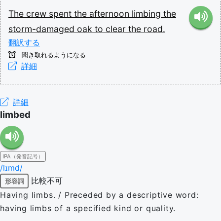
The
crew
spent
the
afternoon
limbing
the
storm-damaged
oak
to
clear
the
road.
翻訳する
聞き取れるようになる
詳細
詳細
limbed
IPA（発音記号）
/lɪmd/
比較不可
形容詞
Having limbs. / Preceded by a descriptive word:
having limbs of a specified kind or quality.