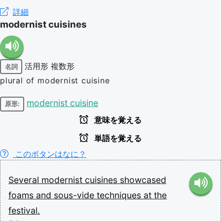
詳細
modernist cuisines
活用形
複数形
名詞
plural of modernist cuisine
modernist cuisine
原形:
意味を覚える
単語を覚える
このボタンはなに？
Several
modernist
cuisines
showcased
foams
and
sous-vide
techniques
at
the
festival.