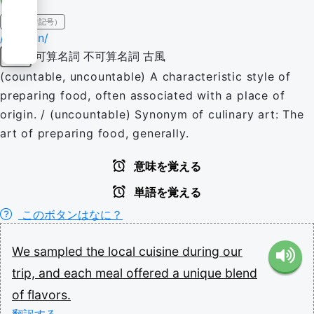
IPA（発音記号）
/kwɪˈziːn/
可算名詞
不可算名詞
古風
名詞
(countable, uncountable) A characteristic style of
preparing food, often associated with a place of
origin. / (uncountable) Synonym of culinary art: The
art of preparing food, generally.
意味を覚える
単語を覚える
このボタンはなに？
We
sampled
the
local
cuisine
during
our
trip,
and
each
meal
offered
a
unique
blend
of
flavors.