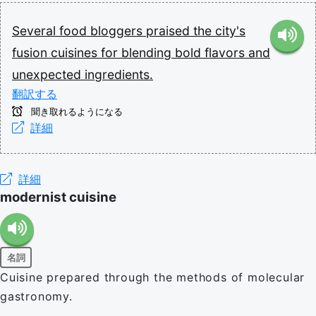
Several
food
bloggers
praised
the
city's
fusion
cuisines
for
blending
bold
flavors
and
unexpected
ingredients.
翻訳する
聞き取れるようになる
詳細
詳細
modernist cuisine
名詞
Cuisine prepared through the methods of molecular
gastronomy.