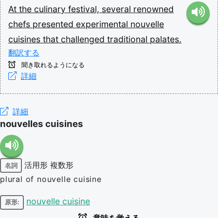
At
the
culinary
festival,
several
renowned
chefs
presented
experimental
nouvelle
cuisines
that
challenged
traditional
palates.
翻訳する
聞き取れるようになる
詳細
詳細
nouvelles cuisines
活用形
複数形
名詞
plural of nouvelle cuisine
nouvelle cuisine
原形: