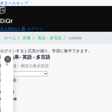
本文へスキップ
DiQt
法人様向け
ログイン
ホーム
辞書
英語 - 多言語
cuisine
ログインすると広告が減り、学習に集中できます。
検索結果- 英語 - 多言語
×
広
告
意味・例文の表示言語
検索内容:
cuisine
cuisine