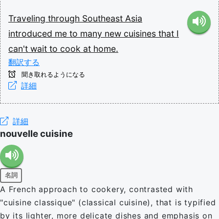
Traveling
through
Southeast
Asia
introduced
me
to
many
new
cuisines
that
I
can't
wait
to
cook
at
home.
翻訳する
聞き取れるようになる
詳細
詳細
nouvelle cuisine
名詞
A French approach to cookery, contrasted with
"cuisine classique" (classical cuisine), that is typified
by its lighter, more delicate dishes and emphasis on