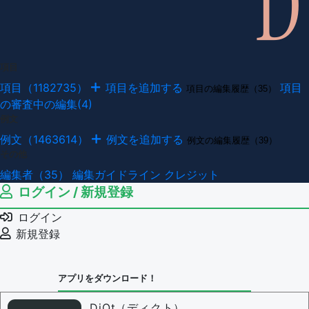
項目
項目（1182735）
項目を追加する
項目
項目の編集履歴（35）
の審査中の編集(4)
例文
例文（1463614）
例文を追加する
例文の編集履歴（39）
その他
編集者（35）
編集ガイドライン
クレジット
ログイン / 新規登録
ログイン
新規登録
アプリをダウンロード！
DiQt（ディクト）