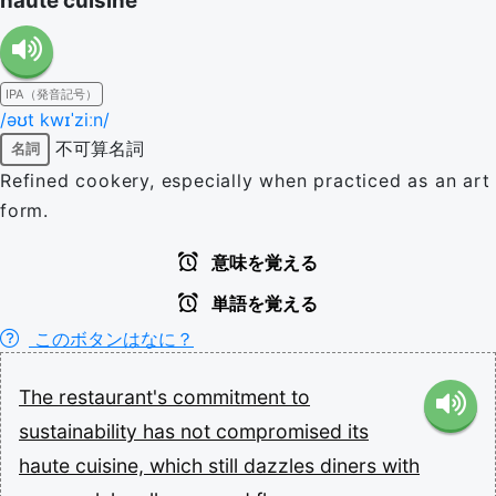
haute cuisine
IPA（発音記号）
/əʊt kwɪˈziːn/
不可算名詞
名詞
Refined cookery, especially when practiced as an art
form.
意味を覚える
単語を覚える
このボタンはなに？
The
restaurant's
commitment
to
sustainability
has
not
compromised
its
haute
cuisine,
which
still
dazzles
diners
with