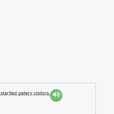
t
startled
gallery
visitors.