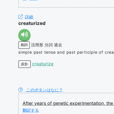
詳細
creaturized
活用形
分詞
過去
動詞
simple past tense and past participle of crea
creaturize
原形:
このボタンはなに？
After
years
of
genetic
experimentation,
th
翻訳する