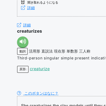
聞き取れるようになる
詳細
詳細
creaturizes
活用形
直説法
現在形
単数形
三人称
動詞
Third-person singular simple present indicat
creaturize
原形:
このボタンはなに？
She
creaturizes
the
clay
models
until
they