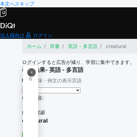
本文へスキップ
DiQt
法人様向け
ログイン
ホーム
辞書
英語 - 多言語
creatural
ログインすると広告が減り、学習に集中できます。
検索結果- 英語 - 多言語
×
広
告
意味・例文の表示言語
検索内容:
creatural
creatural