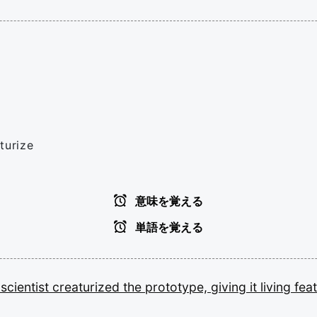
turize
意味を覚える
単語を覚える
e
scientist
creaturized
the
prototype,
giving
it
living
fea