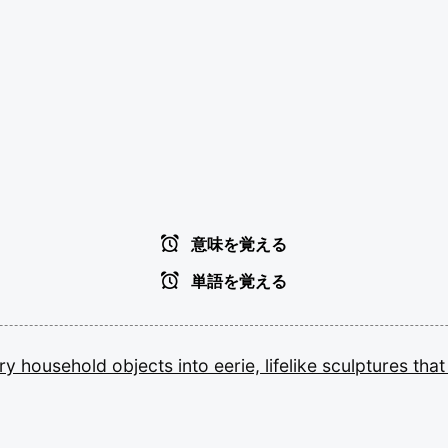
意味を覚える
単語を覚える
ary
household
objects
into
eerie,
lifelike
sculptures
tha