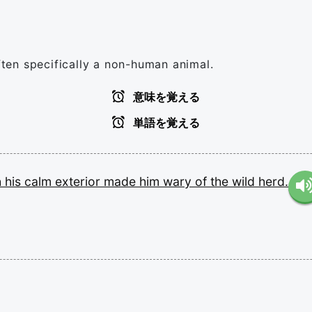
often specifically a non-human animal.
意味を覚える
単語を覚える
h
his
calm
exterior
made
him
wary
of
the
wild
herd.