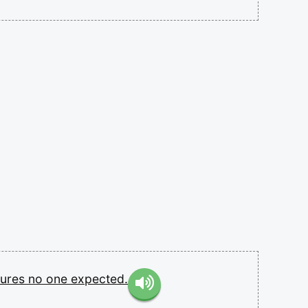
tures
no
one
expected.