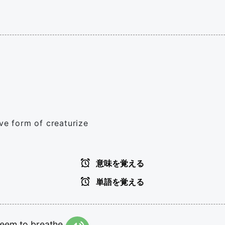
ive form of creaturize
意味を覚える
単語を覚える
seem
to
breathe.