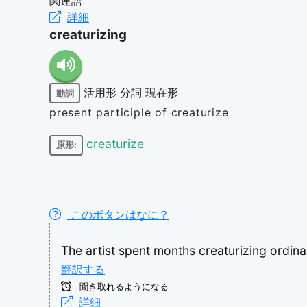
関連語
詳細
creaturizing
活用形
分詞
現在形
動詞
present participle of creaturize
creaturize
原形:
このボタンはなに？
The
artist
spent
months
creaturizing
ordin
翻訳する
聞き取れるようになる
詳細