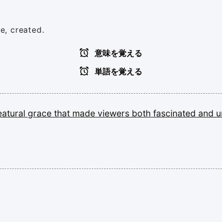
re, created.
意味を覚える
単語を覚える
eatural
grace
that
made
viewers
both
fascinated
and
u