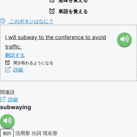
意味を覚える
単語を覚える
このボタンはなに？
I
will
subway
to
the
conference
to
avoid
traffic.
翻訳する
聞き取れるようになる
詳細
関連語
詳細
subwaying
活用形
分詞
現在形
動詞