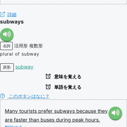
詳細
subways
活用形
複数形
名詞
plural of subway
subway
原形:
意味を覚える
単語を覚える
このボタンはなに？
Many
tourists
prefer
subways
because
they
are
faster
than
buses
during
peak
hours.