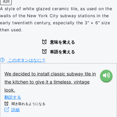
名詞
A style of white glazed ceramic tile, as used on the
walls of the New York City subway stations in the
early twentieth century, especially the 3" × 6" size
then used.
意味を覚える
単語を覚える
このボタンはなに？
We
decided
to
install
classic
subway
tile
in
the
kitchen
to
give
it
a
timeless,
vintage
look.
翻訳する
聞き取れるようになる
詳細