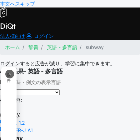
本文へスキップ
DiQt
法人様向け
ログイン
ホーム
辞書
英語 - 多言語
subway
ログインすると広告が減り、学習に集中できます。
検索結果- 英語 - 多言語
×
広
告
意味・例文の表示言語
検索内容:
subway
TSL 1.2
CEFR-J A1
subway