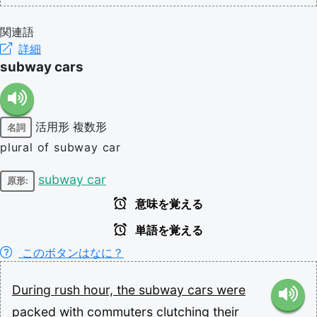
関連語
詳細
subway cars
活用形
複数形
名詞
plural of subway car
subway car
原形:
意味を覚える
単語を覚える
このボタンはなに？
During
rush
hour,
the
subway
cars
were
packed
with
commuters
clutching
their