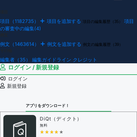
項目
項目（1182735）
項目を追加する
項目
項目の編集履歴（35）
の審査中の編集(4)
例文
例文（1463614）
例文を追加する
例文の編集履歴（39）
その他
編集者（35）
編集ガイドライン
クレジット
ログイン / 新規登録
ログイン
新規登録
アプリをダウンロード！
DiQt（ディクト）
無料
★★★★★
★★★★★