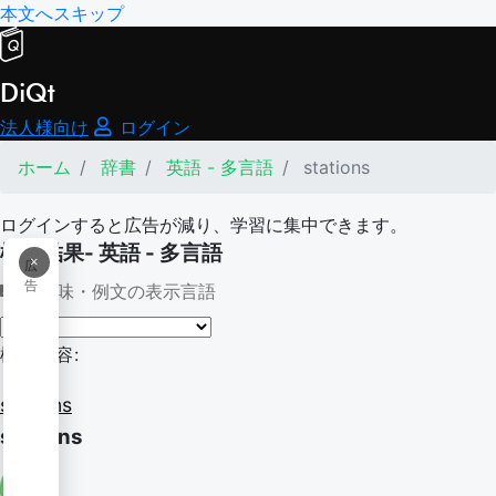
本文へスキップ
DiQt
法人様向け
ログイン
ホーム
辞書
英語 - 多言語
stations
ログインすると広告が減り、学習に集中できます。
検索結果- 英語 - 多言語
×
広
告
意味・例文の表示言語
検索内容:
stations
stations