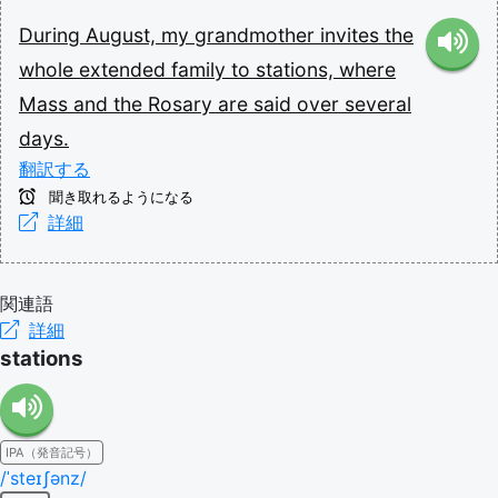
During
August,
my
grandmother
invites
the
whole
extended
family
to
stations,
where
Mass
and
the
Rosary
are
said
over
several
days.
翻訳する
聞き取れるようになる
詳細
関連語
詳細
stations
IPA（発音記号）
/ˈsteɪʃənz/