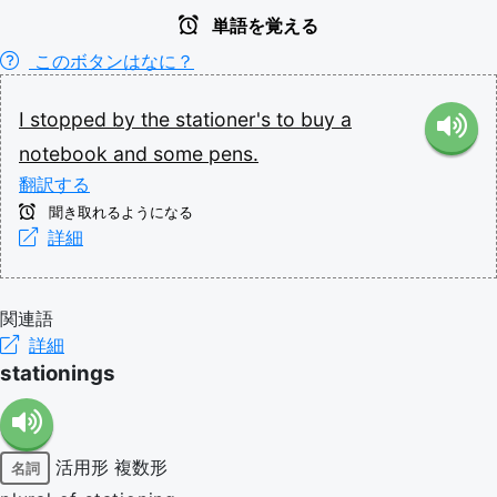
単語を覚える
このボタンはなに？
I
stopped
by
the
stationer's
to
buy
a
notebook
and
some
pens.
翻訳する
聞き取れるようになる
詳細
関連語
詳細
stationings
活用形
複数形
名詞