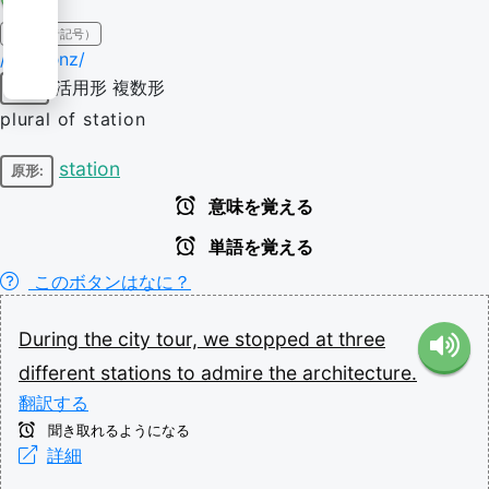
IPA（発音記号）
/ˈsteɪʃənz/
活用形
複数形
名詞
plural of station
station
原形:
意味を覚える
単語を覚える
このボタンはなに？
During
the
city
tour,
we
stopped
at
three
different
stations
to
admire
the
architecture.
翻訳する
聞き取れるようになる
詳細