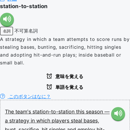
station-to-station
不可算名詞
名詞
A strategy in which a team attempts to score runs by
stealing bases, bunting, sacrificing, hitting singles
and adopting hit-and-run plays; inside baseball or
small ball.
意味を覚える
単語を覚える
このボタンはなに？
The
team's
station-to-station
this
season
—
a
strategy
in
which
players
steal
bases,
bunt,
sacrifice,
hit
singles
and
employ
hit-