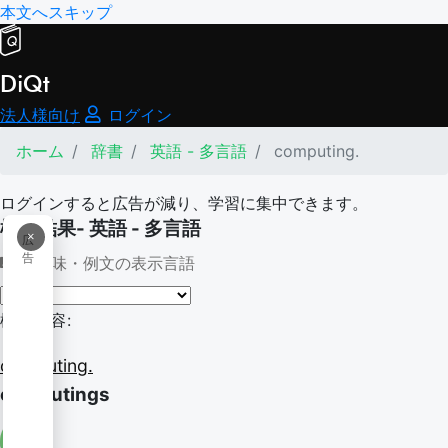
本文へスキップ
DiQt
法人様向け
ログイン
ホーム
辞書
英語 - 多言語
computing.
ログインすると広告が減り、学習に集中できます。
検索結果- 英語 - 多言語
×
広
告
意味・例文の表示言語
検索内容:
computing.
computings