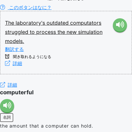
このボタンはなに？
The
laboratory's
outdated
computators
struggled
to
process
the
new
simulation
models.
翻訳する
聞き取れるようになる
詳細
詳細
computerful
名詞
the amount that a computer can hold.