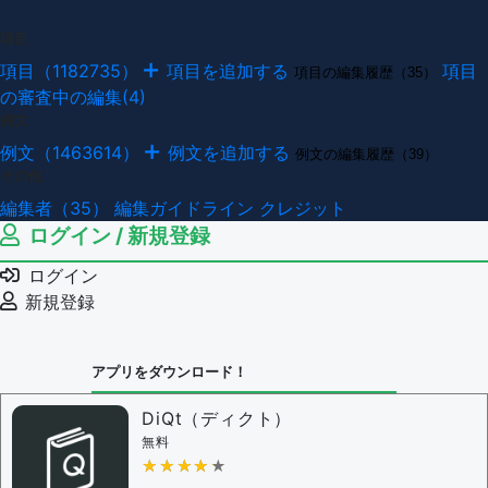
項目
項目（1182735）
項目を追加する
項目
項目の編集履歴（35）
の審査中の編集(4)
例文
例文（1463614）
例文を追加する
例文の編集履歴（39）
その他
編集者（35）
編集ガイドライン
クレジット
ログイン / 新規登録
ログイン
新規登録
アプリをダウンロード！
DiQt（ディクト）
無料
★★★★★
★★★★★