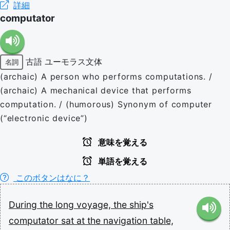
詳細
computator
古語
ユーモラス文体
名詞
(archaic) A person who performs computations. /
(archaic) A mechanical device that performs
computation. / (humorous) Synonym of computer
(“electronic device”)
意味を覚える
単語を覚える
このボタンはなに？
During
the
long
voyage,
the
ship's
computator
sat
at
the
navigation
table,