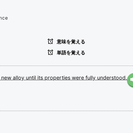
ence
意味を覚える
単語を覚える
e
new
alloy
until
its
properties
were
fully
understood.