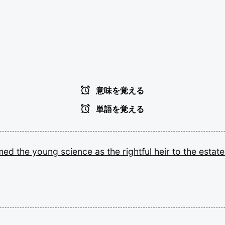
意味を覚える
単語を覚える
med
the
young
science
as
the
rightful
heir
to
the
estate