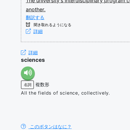
The
university's
interdisciplinary
program
c
another.
翻訳する
聞き取れるようになる
詳細
詳細
sciences
複数形
名詞
All the fields of science, collectively.
このボタンはなに？