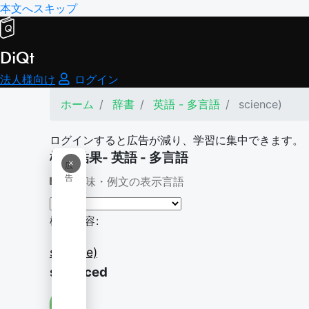
本文へスキップ
DiQt
法人様向け
ログイン
ホーム
辞書
英語 - 多言語
science)
ログインすると広告が減り、学習に集中できます。
検索結果- 英語 - 多言語
×
広
告
意味・例文の表示言語
検索内容:
science)
scienced