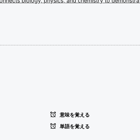
onnects
biology,
physics,
and
chemistry
to
demonstra
意味を覚える
単語を覚える