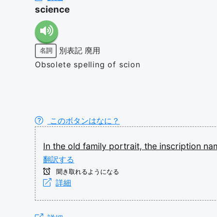
science
別表記
廃用
名詞
Obsolete spelling of scion
このボタンはなに？
In
the
old
family
portrait,
the
inscription
na
翻訳する
聞き取れるようになる
詳細