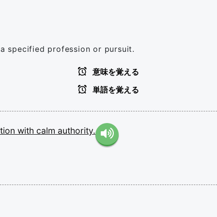
 a specified profession or pursuit.
意味を覚える
単語を覚える
tion
with
calm
authority.