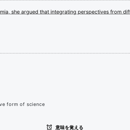
mia,
she
argued
that
integrating
perspectives
from
di
ive form of science
意味を覚える