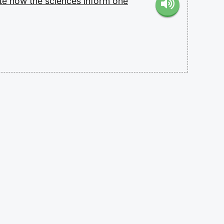
te
how
the
sciences
inform
one