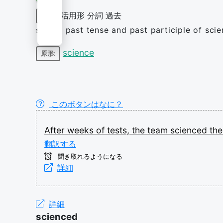
活用形
分詞
過去
動詞
simple past tense and past participle of sci
science
原形:
このボタンはなに？
After
weeks
of
tests,
the
team
scienced
th
翻訳する
聞き取れるようになる
詳細
詳細
scienced