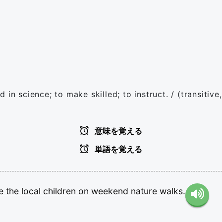
 in science; to make skilled; to instruct. / (transitiv
意味を覚える
単語を覚える
ce
the
local
children
on
weekend
nature
walks.