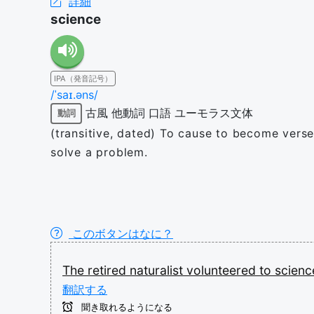
詳細
science
IPA（発音記号）
/ˈsaɪ.əns/
古風
他動詞
口語
ユーモラス文体
動詞
(transitive, dated) To cause to become versed
solve a problem.
このボタンはなに？
The
retired
naturalist
volunteered
to
scien
翻訳する
聞き取れるようになる