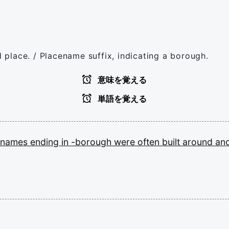
d place. / Placename suffix, indicating a borough.
意味を覚える
単語を覚える
names
ending
in
-borough
were
often
built
around
an