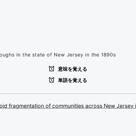
roughs in the state of New Jersey in the 1890s
意味を覚える
単語を覚える
apid
fragmentation
of
communities
across
New
Jersey