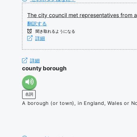
The
city
council
met
representatives
from
a
翻訳する
聞き取れるようになる
詳細
詳細
county borough
名詞
A borough (or town), in England, Wales or No