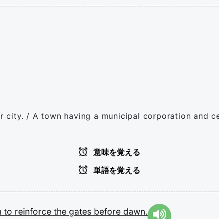
r city. / A town having a municipal corporation and cer
意味を覚える
単語を覚える
h
to
reinforce
the
gates
before
dawn.