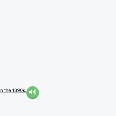
in
the
1890s.