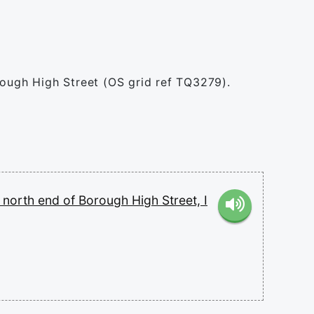
rough High Street (OS grid ref TQ3279).
e
north
end
of
Borough
High
Street,
I