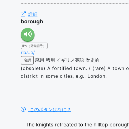
詳細
borough
IPA（発音記号）
/ˈbʌɹə/
廃用
稀用
イギリス英語
歴史的
名詞
(obsolete) A fortified town. / (rare) A town o
district in some cities, e.g., London.
このボタンはなに？
The
knights
retreated
to
the
hilltop
boroug