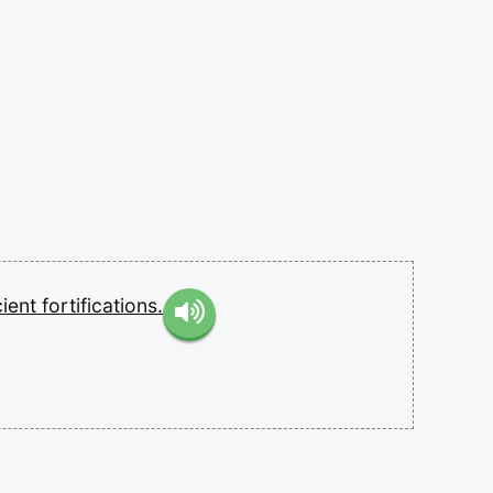
cient
fortifications.