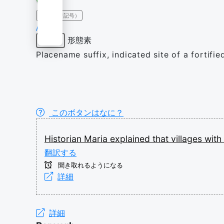
IPA（発音記号）
/-bɹə/
形態素
接尾辞
Placename suffix, indicated site of a fortifie
このボタンはなに？
Historian
Maria
explained
that
villages
with
翻訳する
聞き取れるようになる
詳細
詳細