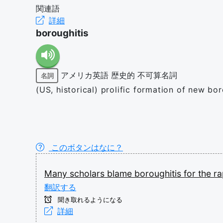
関連語
詳細
boroughitis
アメリカ英語
歴史的
不可算名詞
名詞
(US, historical) prolific formation of new bo
このボタンはなに？
Many
scholars
blame
boroughitis
for
the
r
翻訳する
聞き取れるようになる
詳細