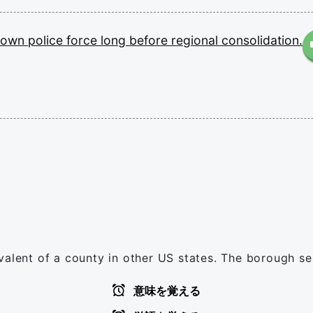
own
police
force
long
before
regional
consolidation.
valent of a county in other US states. The borough sea
意味を覚える