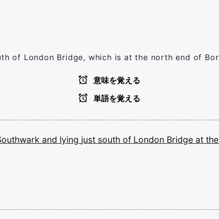
uth of London Bridge, which is at the north end of Bo
意味を覚える
単語を覚える
Southwark
and
lying
just
south
of
London
Bridge
at
th