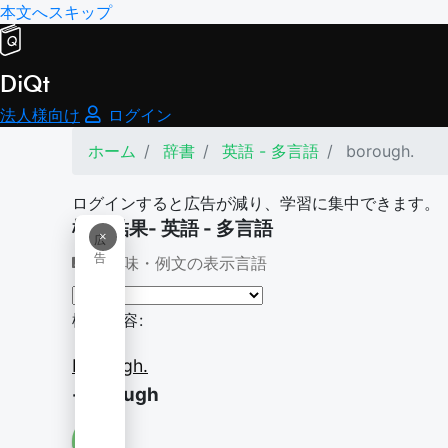
本文へスキップ
DiQt
法人様向け
ログイン
ホーム
辞書
英語 - 多言語
borough.
ログインすると広告が減り、学習に集中できます。
検索結果- 英語 - 多言語
×
広
告
意味・例文の表示言語
検索内容:
borough.
-borough