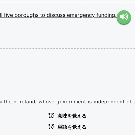
ll
five
boroughs
to
discuss
emergency
funding.
rthern Ireland, whose government is independent of it
意味を覚える
単語を覚える