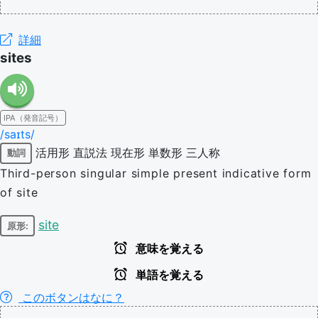
詳細
sites
IPA（発音記号）
/saɪts/
活用形
直説法
現在形
単数形
三人称
動詞
Third-person singular simple present indicative form
of site
site
原形:
意味を覚える
単語を覚える
このボタンはなに？