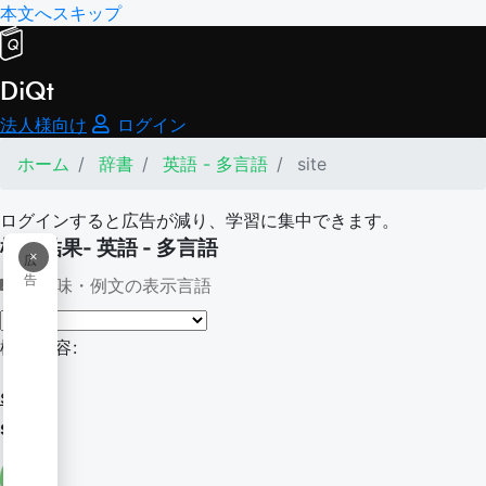
本文へスキップ
DiQt
法人様向け
ログイン
ホーム
辞書
英語 - 多言語
site
ログインすると広告が減り、学習に集中できます。
検索結果- 英語 - 多言語
×
広
告
意味・例文の表示言語
検索内容:
site
site