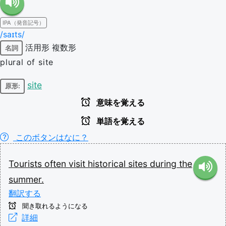
IPA（発音記号）
/saɪts/
活用形
複数形
名詞
plural of site
site
原形:
意味を覚える
単語を覚える
このボタンはなに？
Tourists
often
visit
historical
sites
during
the
summer.
翻訳する
聞き取れるようになる
詳細