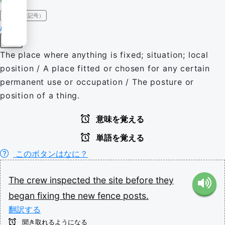
IPA（発音記号）
/saɪt/
名詞
The place where anything is fixed; situation; local
position / A place fitted or chosen for any certain
permanent use or occupation / The posture or
position of a thing.
意味を覚える
単語を覚える
このボタンはなに？
The
crew
inspected
the
site
before
they
began
fixing
the
new
fence
posts.
翻訳する
聞き取れるようになる