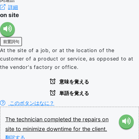
詳細
on site
前置詞句
At the site of a job, or at the location of the
customer of a product or service, as opposed to at
the vendor's factory or office.
意味を覚える
単語を覚える
このボタンはなに？
The
technician
completed
the
repairs
on
site
to
minimize
downtime
for
the
client.
翻訳する