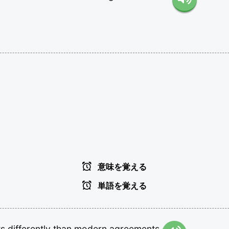
意味を覚える
単語を覚える
ts
differently
than
modern
agreements.