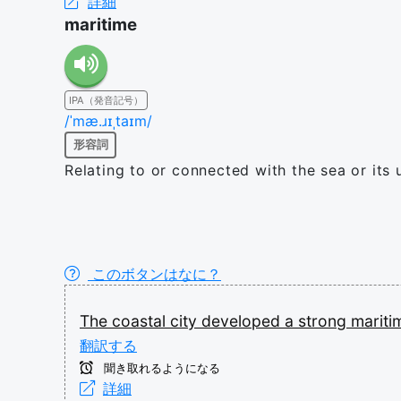
詳細
maritime
IPA（発音記号）
/ˈmæ.ɹɪˌtaɪm/
形容詞
Relating to or connected with the sea or its 
このボタンはなに？
The
coastal
city
developed
a
strong
marit
翻訳する
聞き取れるようになる
詳細