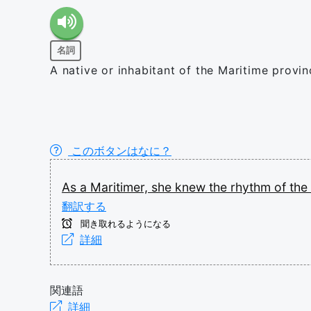
名詞
A native or inhabitant of the Maritime provin
このボタンはなに？
As
a
Maritimer,
she
knew
the
rhythm
of
the
翻訳する
聞き取れるようになる
詳細
関連語
詳細