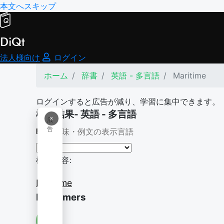
本文へスキップ
DiQt
法人様向け
ログイン
ホーム
辞書
英語 - 多言語
Maritime
ログインすると広告が減り、学習に集中できます。
検索結果- 英語 - 多言語
×
広
告
意味・例文の表示言語
検索内容:
Maritime
Maritimers