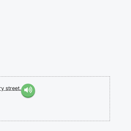
ry
street.