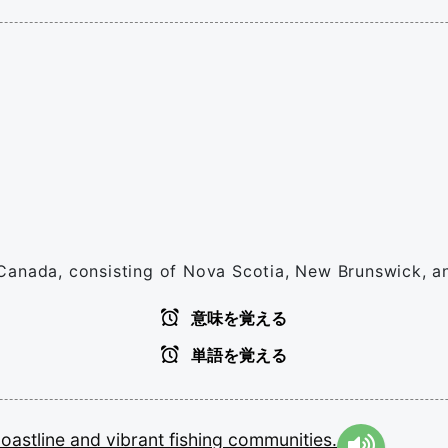
ic Canada, consisting of Nova Scotia, New Brunswick, 
意味を覚える
単語を覚える
oastline
and
vibrant
fishing
communities.