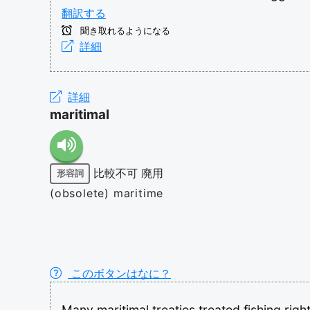
翻訳する
聞き取れるようになる
詳細
詳細
maritimal
比較不可
廃用
形容詞
(obsolete) maritime
このボタンはなに？
Many
maritimal
treaties
treated
fishing
righ