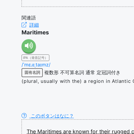
関連語
詳細
Maritimes
IPA（発音記号）
/ˈmɛɹɪˌtaɪmz/
複数形
不可算名詞
通常
定冠詞付き
固有名詞
(plural, usually with the) a region in Atlant
このボタンはなに？
The
Maritimes
are
known
for
their
rugged
c