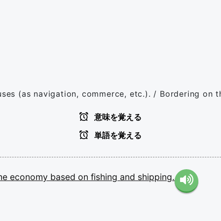
uses (as navigation, commerce, etc.). / Bordering on th
意味を覚える
単語を覚える
ime
economy
based
on
fishing
and
shipping.