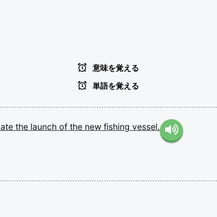
意味を覚える
単語を覚える
rate
the
launch
of
the
new
fishing
vessel.