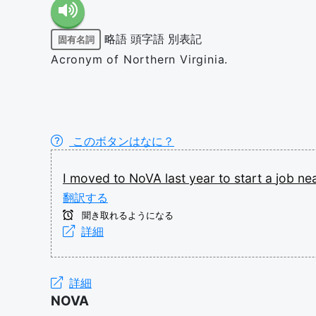
略語
頭字語
別表記
固有名詞
Acronym of Northern Virginia.
このボタンはなに？
I
moved
to
NoVA
last
year
to
start
a
job
ne
翻訳する
聞き取れるようになる
詳細
詳細
NOVA