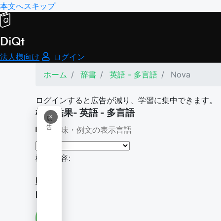
本文へスキップ
DiQt
法人様向け
ログイン
ホーム
辞書
英語 - 多言語
Nova
ログインすると広告が減り、学習に集中できます。
検索結果- 英語 - 多言語
×
広
告
意味・例文の表示言語
検索内容:
Nova
Nova