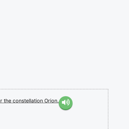
ar
the
constellation
Orion.