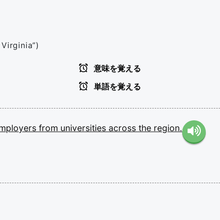
Virginia”)
意味を覚える
単語を覚える
mployers
from
universities
across
the
region.