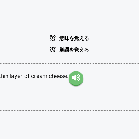
意味を覚える
単語を覚える
thin
layer
of
cream
cheese.