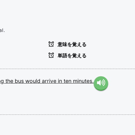
al.
意味を覚える
単語を覚える
ng
the
bus
would
arrive
in
ten
minutes.