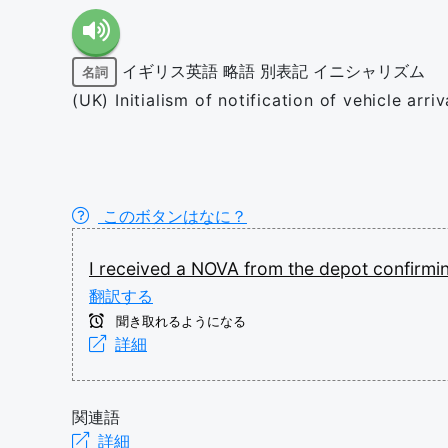
イギリス英語
略語
別表記
イニシャリズム
名詞
(UK) Initialism of notification of vehicle arriv
このボタンはなに？
I
received
a
NOVA
from
the
depot
confirmi
翻訳する
聞き取れるようになる
詳細
関連語
詳細