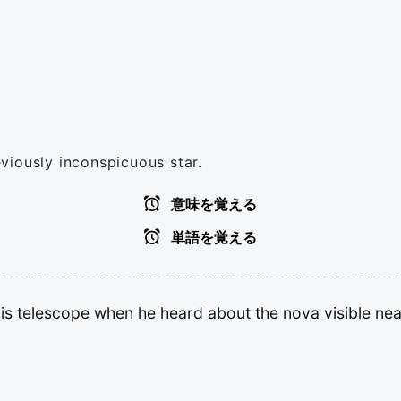
viously inconspicuous star.
意味を覚える
単語を覚える
his
telescope
when
he
heard
about
the
nova
visible
ne