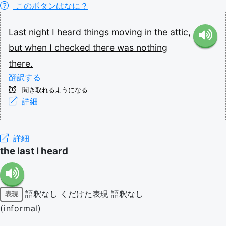
このボタンはなに？
Last
night
I
heard
things
moving
in
the
attic,
but
when
I
checked
there
was
nothing
there.
翻訳する
聞き取れるようになる
詳細
詳細
the last I heard
語釈なし
くだけた表現
語釈なし
表現
(informal)