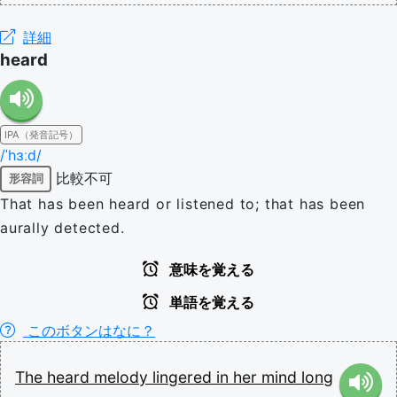
詳細
heard
IPA（発音記号）
/ˈhɜːd/
比較不可
形容詞
That has been heard or listened to; that has been
aurally detected.
意味を覚える
単語を覚える
このボタンはなに？
The
heard
melody
lingered
in
her
mind
long