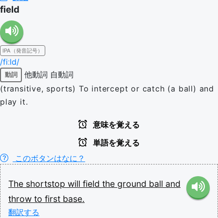
field
IPA（発音記号）
/fiːld/
他動詞
自動詞
動詞
(transitive, sports) To intercept or catch (a ball) and
play it.
意味を覚える
単語を覚える
このボタンはなに？
The
shortstop
will
field
the
ground
ball
and
throw
to
first
base.
翻訳する