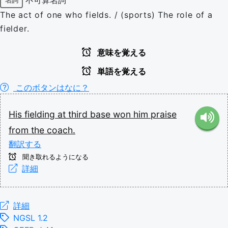
名詞
The act of one who fields. / (sports) The role of a
fielder.
意味を覚える
単語を覚える
このボタンはなに？
His
fielding
at
third
base
won
him
praise
from
the
coach.
翻訳する
聞き取れるようになる
詳細
詳細
NGSL 1.2