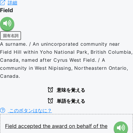
詳細
Field
固有名詞
A surname. / An unincorporated community near
Field Hill within Yoho National Park, British Columbia,
Canada, named after Cyrus West Field. / A
community in West Nipissing, Northeastern Ontario,
Canada.
意味を覚える
単語を覚える
このボタンはなに？
Field
accepted
the
award
on
behalf
of
the