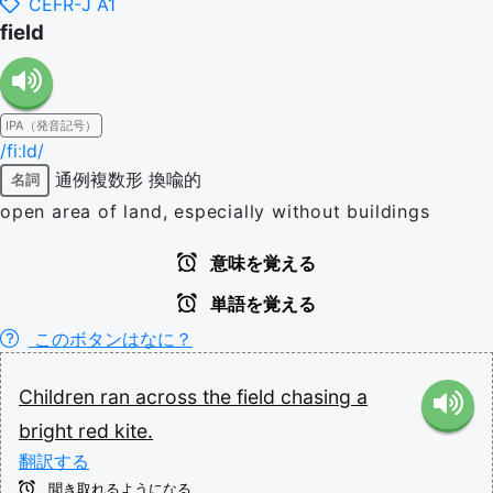
CEFR-J A1
field
IPA（発音記号）
/fiːld/
通例複数形
換喩的
名詞
open area of land, especially without buildings
意味を覚える
単語を覚える
このボタンはなに？
Children
ran
across
the
field
chasing
a
bright
red
kite.
翻訳する
聞き取れるようになる