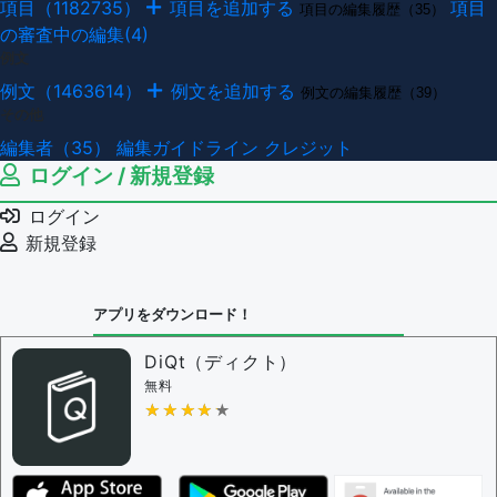
項目（1182735）
項目を追加する
項目
項目の編集履歴（35）
の審査中の編集(4)
例文
例文（1463614）
例文を追加する
例文の編集履歴（39）
その他
編集者（35）
編集ガイドライン
クレジット
ログイン / 新規登録
ログイン
新規登録
アプリをダウンロード！
DiQt（ディクト）
無料
★★★★★
★★★★★