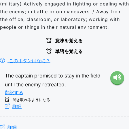
(military) Actively engaged in fighting or dealing with
the enemy; in battle or on maneuvers. / Away from
the office, classroom, or laboratory; working with
people or things in their natural environment.
意味を覚える
単語を覚える
このボタンはなに？
The
captain
promised
to
stay
in
the
field
until
the
enemy
retreated.
翻訳する
聞き取れるようになる
詳細
詳細