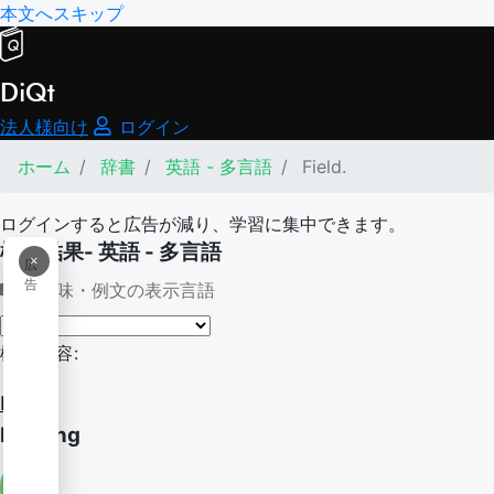
本文へスキップ
DiQt
法人様向け
ログイン
ホーム
辞書
英語 - 多言語
Field.
ログインすると広告が減り、学習に集中できます。
検索結果- 英語 - 多言語
×
広
告
意味・例文の表示言語
検索内容:
Field.
Fielding