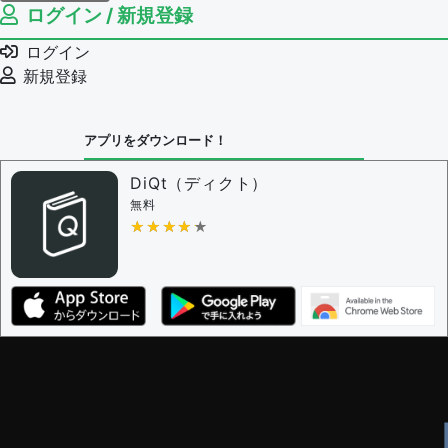
ログイン / 新規登録
例文の編集権限を持つユーザー -
すべてのユーザー
例文の削除を審査する
ログイン
審査に対する投票権限を持つユーザー -
編集者
新規登録
決定に必要な投票数 -
1
問題の編集設定
アプリをダウンロード！
問題の編集権限を持つユーザー -
すべてのユーザー
審査に対する投票権限を持つユーザー -
編集者
DiQt（ディクト）
決定に必要な投票数 -
1
無料
★★★★★
★★★★★
編集ガイドライン