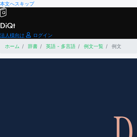
本文へスキップ
DiQt
法人様向け
ログイン
ホーム
辞書
英語 - 多言語
例文一覧
例文