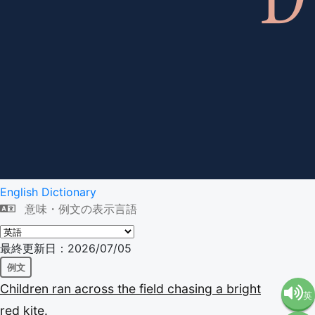
English Dictionary
意味・例文の表示言語
最終更新日：2026/07/05
例文
Children
ran
across
the
field
chasing
a
bright
英
red
kite.