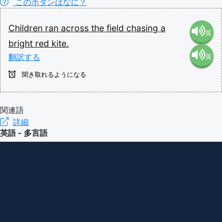
このボタンはなに？
Children
ran
across
the
field
chasing
a
英
bright
red
kite.
翻訳する
英
語（米
聞き取れるようになる
語（イ
国）
ギリ
関連語
(en-US)
詳細
英語 - 多言語
ス）
(en-GB)