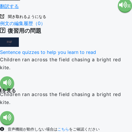
翻訳する
英
語（米
聞き取れるようになる
語（イ
例文の編集履歴（0）
国）
復習用の問題
ギリ
(en-US)
Sentence quizzes to help you learn to read
ス）
Children ran across the field chasing a bright red
kite.
(en-GB)
解を見る
Children ran across the field chasing a bright red
kite.
音声機能が動作しない場合は
こちら
をご確認ください