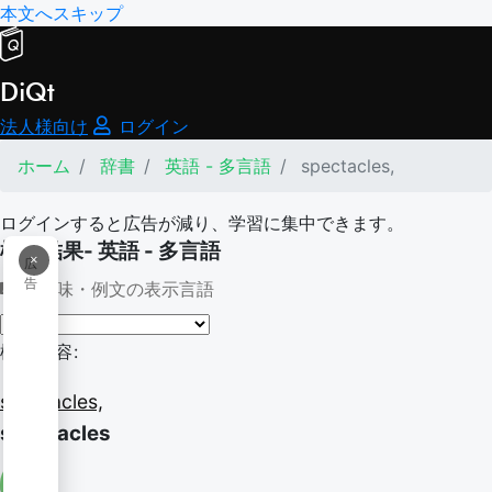
本文へスキップ
DiQt
法人様向け
ログイン
ホーム
辞書
英語 - 多言語
spectacles,
ログインすると広告が減り、学習に集中できます。
検索結果- 英語 - 多言語
×
広
告
意味・例文の表示言語
検索内容:
spectacles,
spectacles