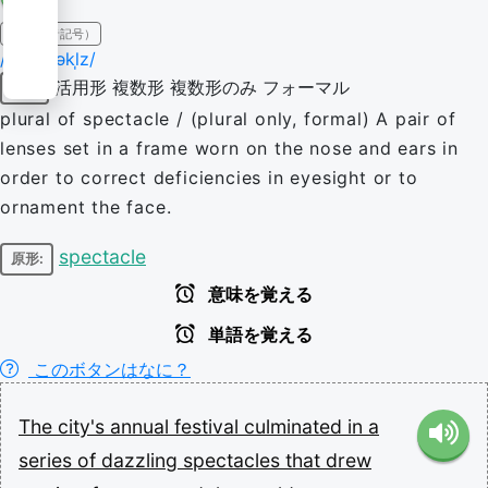
IPA（発音記号）
/ˈspɛktəkl̩z/
活用形
複数形
複数形のみ
フォーマル
名詞
plural of spectacle / (plural only, formal) A pair of
lenses set in a frame worn on the nose and ears in
order to correct deficiencies in eyesight or to
ornament the face.
spectacle
原形:
意味を覚える
単語を覚える
このボタンはなに？
The
city's
annual
festival
culminated
in
a
series
of
dazzling
spectacles
that
drew