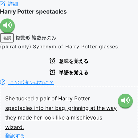
詳細
Harry Potter spectacles
複数形
複数形のみ
名詞
(plural only) Synonym of Harry Potter glasses.
意味を覚える
単語を覚える
このボタンはなに？
She
tucked
a
pair
of
Harry
Potter
spectacles
into
her
bag,
grinning
at
the
way
they
made
her
look
like
a
mischievous
wizard.
翻訳する