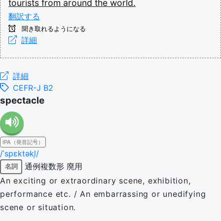
tourists
from
around
the
world.
翻訳する
聞き取れるようになる
詳細
詳細
CEFR-J B2
spectacle
IPA（発音記号）
/ˈspɛktəkl̩/
通例複数形
廃用
名詞
An exciting or extraordinary scene, exhibition,
performance etc. / An embarrassing or unedifying
scene or situation.