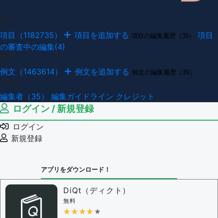
項目
項目（1182735）
項目を追加する
項目
項目の編集履歴（35）
の審査中の編集(4)
例文
例文（1463614）
例文を追加する
例文の編集履歴（39）
その他
編集者（35）
編集ガイドライン
クレジット
ログイン / 新規登録
ログイン
新規登録
アプリをダウンロード！
DiQt（ディクト）
無料
★★★★★
★★★★★