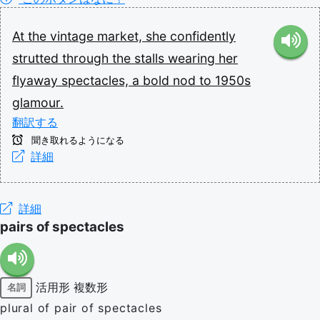
At
the
vintage
market,
she
confidently
strutted
through
the
stalls
wearing
her
flyaway
spectacles,
a
bold
nod
to
1950s
glamour.
翻訳する
聞き取れるようになる
詳細
詳細
pairs of spectacles
活用形
複数形
名詞
plural of pair of spectacles