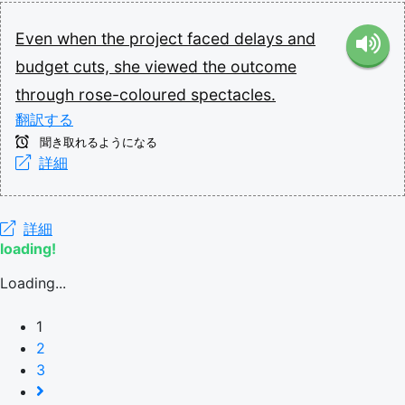
Even
when
the
project
faced
delays
and
budget
cuts,
she
viewed
the
outcome
through
rose-coloured
spectacles.
翻訳する
聞き取れるようになる
詳細
詳細
loading!
Loading...
1
2
3