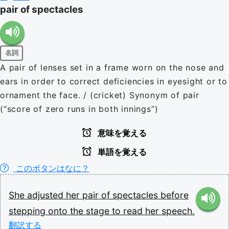
pair of spectacles
名詞
A pair of lenses set in a frame worn on the nose and
ears in order to correct deficiencies in eyesight or to
ornament the face. / (cricket) Synonym of pair
(“score of zero runs in both innings”)
意味を覚える
単語を覚える
このボタンはなに？
She
adjusted
her
pair
of
spectacles
before
stepping
onto
the
stage
to
read
her
speech.
翻訳する