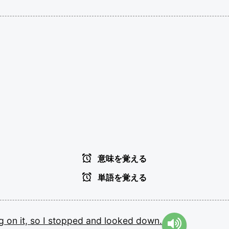
意味を覚える
単語を覚える
ng
on
it,
so
I
stopped
and
looked
down.