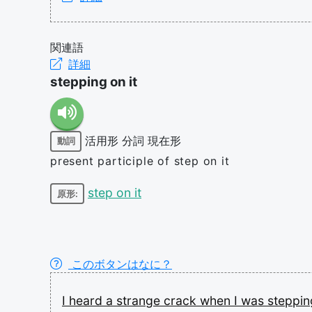
関連語
詳細
stepping on it
活用形
分詞
現在形
動詞
present participle of step on it
step on it
原形:
このボタンはなに？
I
heard
a
strange
crack
when
I
was
steppi