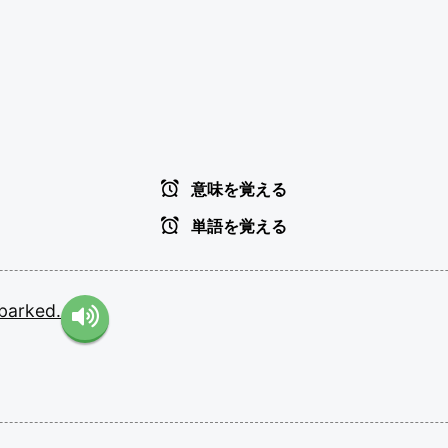
意味を覚える
単語を覚える
barked.