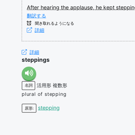
After
hearing
the
applause,
he
kept
steppi
翻訳する
聞き取れるようになる
詳細
詳細
steppings
活用形
複数形
名詞
plural of stepping
stepping
原形: