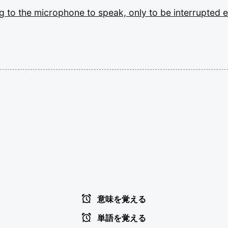
ng
to
the
microphone
to
speak,
only
to
be
interrupted
意味を覚える
単語を覚える