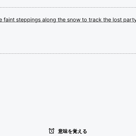
he
faint
steppings
along
the
snow
to
track
the
lost
party
意味を覚える