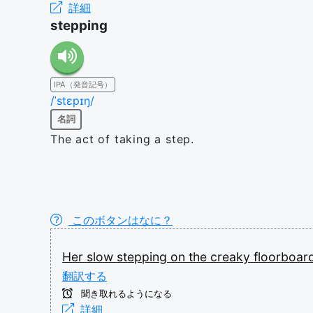
詳細
stepping
IPA（発音記号）
/ˈstɛpɪŋ/
名詞
The act of taking a step.
このボタンはなに？
Her
slow
stepping
on
the
creaky
floorboar
翻訳する
聞き取れるようになる
詳細