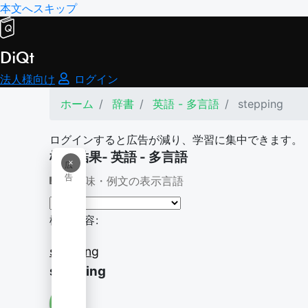
本文へスキップ
DiQt
法人様向け
ログイン
ホーム
辞書
英語 - 多言語
stepping
ログインすると広告が減り、学習に集中できます。
検索結果- 英語 - 多言語
×
広
告
意味・例文の表示言語
検索内容:
stepping
stepping