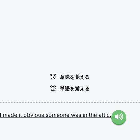
意味を覚える
単語を覚える
d
made
it
obvious
someone
was
in
the
attic.