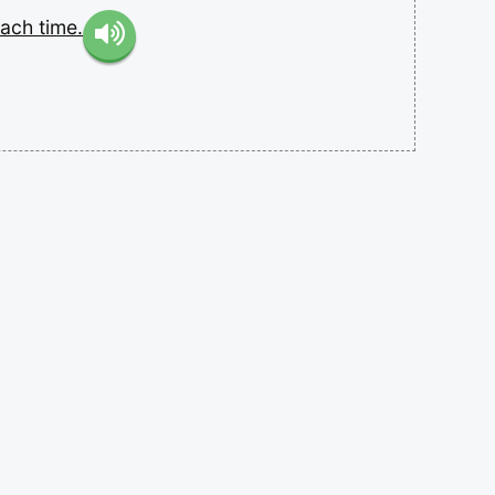
each
time.