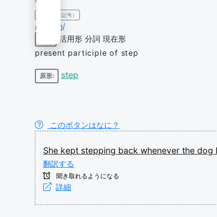
IPA（発音記号）
/ˈstɛpɪŋ/
活用形
分詞
現在形
動詞
present participle of step
step
原形:
このボタンはなに？
She
kept
stepping
back
whenever
the
dog
翻訳する
聞き取れるようになる
詳細