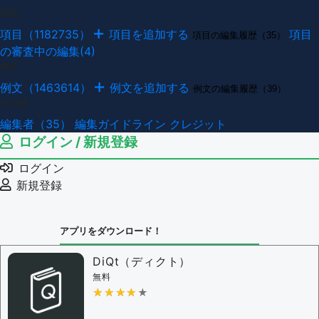
項目
項目（1182735）
項目を追加する
項目
項目の編集履歴（35）
の審査中の編集(4)
例文
例文（1463614）
例文を追加する
例文の編集履歴（39）
その他
編集者（35）
編集ガイドライン
クレジット
ログイン / 新規登録
ログイン
新規登録
アプリをダウンロード！
DiQt（ディクト）
無料
★★★★★
★★★★★