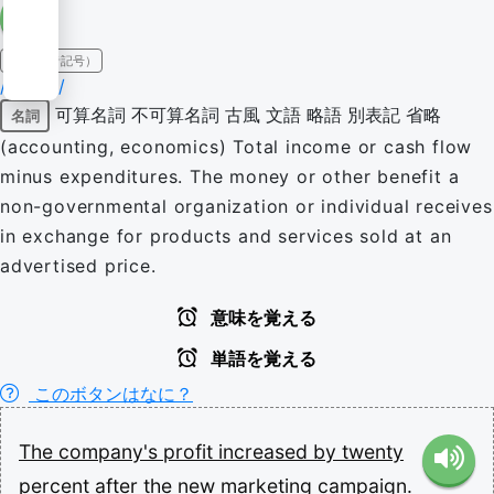
IPA（発音記号）
/ˈpɹɒfɪt/
可算名詞
不可算名詞
古風
文語
略語
別表記
省略
名詞
(accounting, economics) Total income or cash flow
minus expenditures. The money or other benefit a
non-governmental organization or individual receives
in exchange for products and services sold at an
advertised price.
意味を覚える
単語を覚える
このボタンはなに？
The
company's
profit
increased
by
twenty
percent
after
the
new
marketing
campaign.