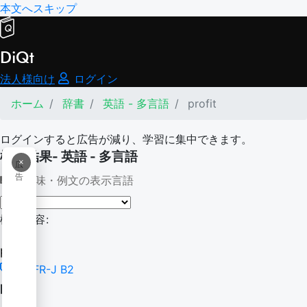
本文へスキップ
DiQt
法人様向け
ログイン
ホーム
辞書
英語 - 多言語
profit
ログインすると広告が減り、学習に集中できます。
検索結果- 英語 - 多言語
×
広
告
意味・例文の表示言語
検索内容:
profit
CEFR-J B2
profit