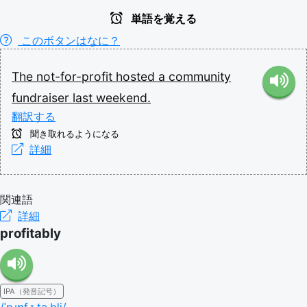
単語を覚える
このボタンはなに？
The
not-for-profit
hosted
a
community
fundraiser
last
weekend.
翻訳する
聞き取れるようになる
詳細
関連語
詳細
profitably
IPA（発音記号）
/ˈpɹɒf.ɪ.tə.bli/