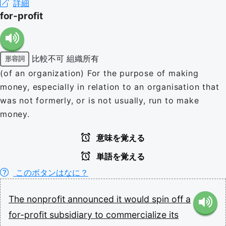
詳細
for-profit
比較不可
組織所有
形容詞
(of an organization) For the purpose of making
money, especially in relation to an organisation that
was not formerly, or is not usually, run to make
money.
意味を覚える
単語を覚える
このボタンはなに？
The
nonprofit
announced
it
would
spin
off
a
for-profit
subsidiary
to
commercialize
its