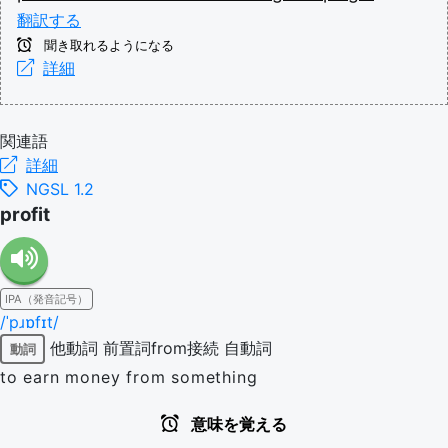
翻訳する
聞き取れるようになる
詳細
関連語
詳細
NGSL 1.2
profit
IPA（発音記号）
/ˈpɹɒfɪt/
他動詞
前置詞from接続
自動詞
動詞
to earn money from something
意味を覚える