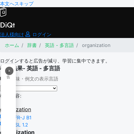
本文へスキップ
DiQt
法人様向け
ログイン
ホーム
辞書
英語 - 多言語
organization
ログインすると広告が減り、学習に集中できます。
検索結果- 英語 - 多言語
×
広
告
意味・例文の表示言語
検索内容:
organization
CEFR-J B1
NGSL 1.2
organization