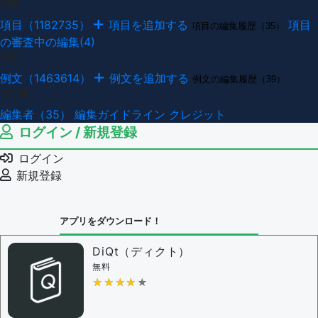
項目
項目（1182735）
項目を追加する
項目
項目の編集履歴（35）
の審査中の編集(4)
例文
例文（1463614）
例文を追加する
例文の編集履歴（39）
その他
編集者（35）
編集ガイドライン
クレジット
ログイン / 新規登録
ログイン
新規登録
アプリをダウンロード！
DiQt（ディクト）
無料
★★★★★
★★★★★