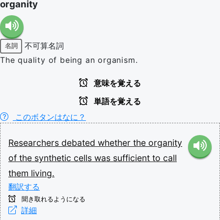
organity
不可算名詞
名詞
The quality of being an organism.
意味を覚える
単語を覚える
このボタンはなに？
Researchers
debated
whether
the
organity
of
the
synthetic
cells
was
sufficient
to
call
them
living.
翻訳する
聞き取れるようになる
詳細