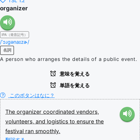
TSL 1.2
organizer
IPA（発音記号）
/ˈɔɹɡənaɪzɚ/
名詞
A person who arranges the details of a public event.
意味を覚える
単語を覚える
このボタンはなに？
The
organizer
coordinated
vendors,
volunteers,
and
logistics
to
ensure
the
festival
ran
smoothly.
翻訳する