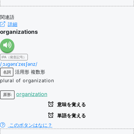
関連語
詳細
organizations
IPA（発音記号）
/ˌɔɹɡənɪˈzeɪʃənz/
活用形
複数形
名詞
plural of organization
organization
原形:
意味を覚える
単語を覚える
このボタンはなに？