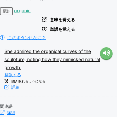
organic
原形:
意味を覚える
単語を覚える
このボタンはなに？
She
admired
the
organical
curves
of
the
sculpture,
noting
how
they
mimicked
natural
growth.
翻訳する
聞き取れるようになる
詳細
関連語
詳細