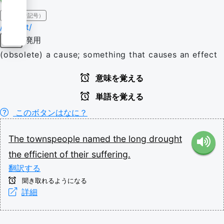
IPA（発音記号）
/ɪˈfɪʃənt/
廃用
名詞
(obsolete) a cause; something that causes an effect
意味を覚える
単語を覚える
このボタンはなに？
The
townspeople
named
the
long
drought
the
efficient
of
their
suffering.
翻訳する
聞き取れるようになる
詳細