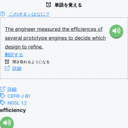
単語を覚える
このボタンはなに？
The
engineer
measured
the
efficiences
of
several
prototype
engines
to
decide
which
design
to
refine.
翻訳する
聞き取れるようになる
詳細
詳細
CEFR-J B1
NGSL 1.2
efficiency