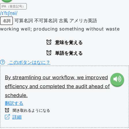
IPA（発音記号）
/ɪˈfɪʃn̩si/
可算名詞
不可算名詞
古風
アメリカ英語
名詞
working well; producing something without waste
意味を覚える
単語を覚える
このボタンはなに？
By
streamlining
our
workflow,
we
improved
efficiency
and
completed
the
audit
ahead
of
schedule.
翻訳する
聞き取れるようになる
詳細