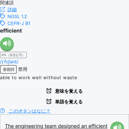
関連語
詳細
NGSL 1.2
CEFR-J B1
efficient
IPA（発音記号）
/ɪˈfɪʃənt/
禁用
形容詞
able to work well without waste
意味を覚える
単語を覚える
このボタンはなに？
The
engineering
team
designed
an
efficient