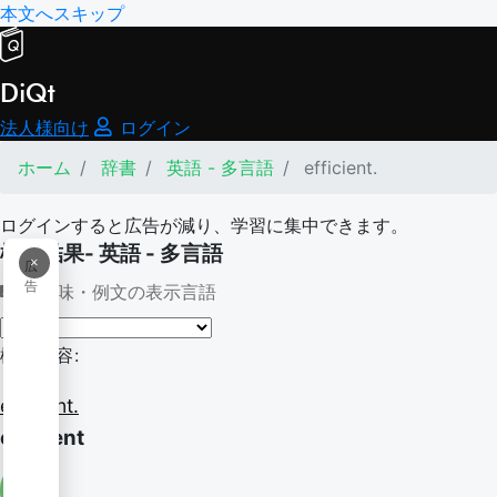
本文へスキップ
DiQt
法人様向け
ログイン
ホーム
辞書
英語 - 多言語
efficient.
ログインすると広告が減り、学習に集中できます。
検索結果- 英語 - 多言語
×
広
告
意味・例文の表示言語
検索内容:
efficient.
efficient