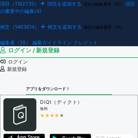
項目（1182735）
項目を追加する
項目
項目の編集履歴（35）
の審査中の編集(4)
例文
例文（1463614）
例文を追加する
例文の編集履歴（39）
その他
編集者（35）
編集ガイドライン
クレジット
ログイン / 新規登録
ログイン
新規登録
アプリをダウンロード！
DiQt（ディクト）
無料
★★★★★
★★★★★