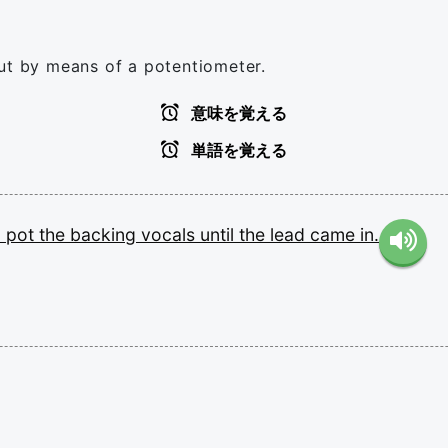
out by means of a potentiometer.
意味を覚える
単語を覚える
o
pot
the
backing
vocals
until
the
lead
came
in.