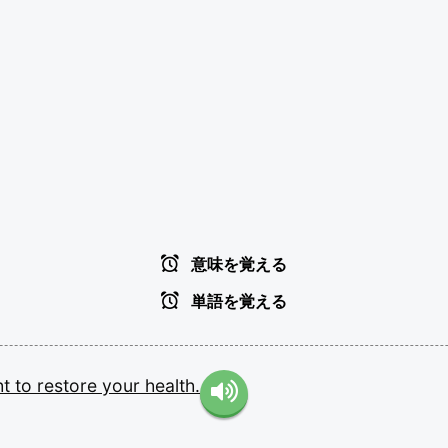
意味を覚える
単語を覚える
ht
to
restore
your
health.