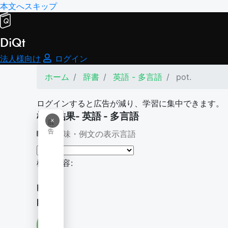
本文へスキップ
DiQt
法人様向け
ログイン
ホーム
辞書
英語 - 多言語
pot.
ログインすると広告が減り、学習に集中できます。
検索結果- 英語 - 多言語
×
広
告
意味・例文の表示言語
検索内容:
pot.
pot