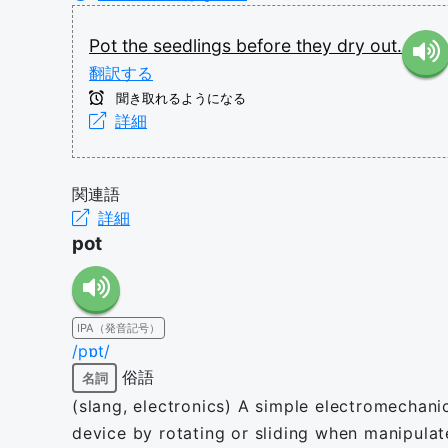
Pot
the
seedlings
before
they
dry
out.
翻訳する
聞き取れるようになる
詳細
関連語
詳細
pot
IPA（発音記号）
/pɒt/
俗語
名詞
(slang, electronics) A simple electromechani
device by rotating or sliding when manipula