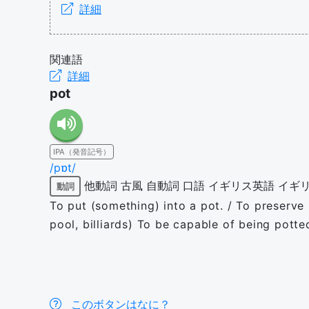
詳細
関連語
詳細
pot
IPA（発音記号）
/pɒt/
他動詞
古風
自動詞
口語
イギリス英語
イギ
動詞
To put (something) into a pot. / To preserve b
pool, billiards) To be capable of being potte
このボタンはなに？