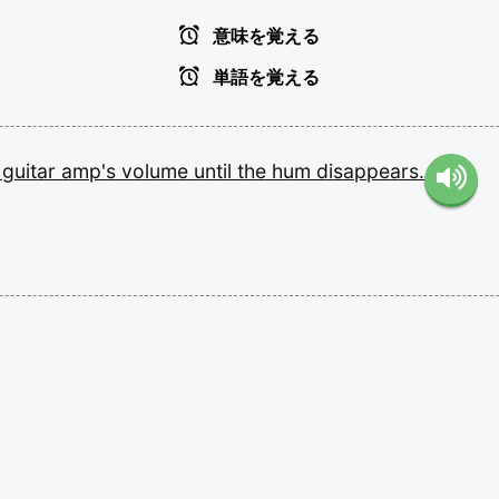
意味を覚える
単語を覚える
e
guitar
amp's
volume
until
the
hum
disappears.