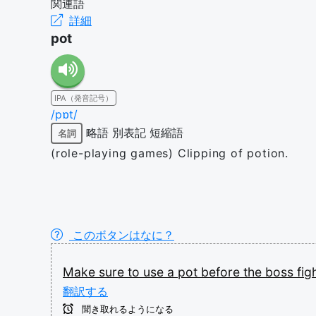
関連語
詳細
pot
IPA（発音記号）
/pɒt/
略語
別表記
短縮語
名詞
(role-playing games) Clipping of potion.
このボタンはなに？
Make
sure
to
use
a
pot
before
the
boss
fig
翻訳する
聞き取れるようになる