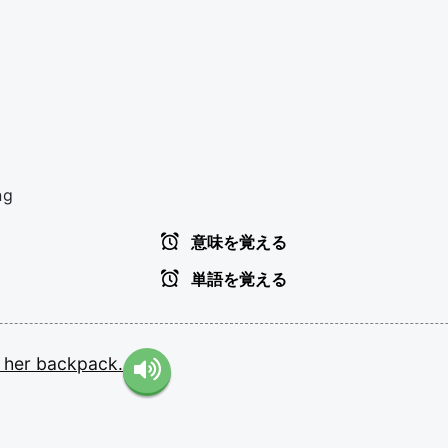
ng
意味を覚える
単語を覚える
n
her
backpack.