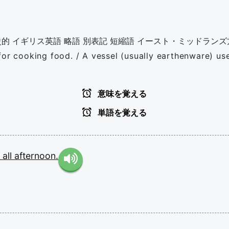
史的
イギリス英語
略語
別表記
短縮語
イースト・ミッドランズ
for cooking food. / A vessel (usually earthenware) use
意味を覚える
単語を覚える
w
all
afternoon.