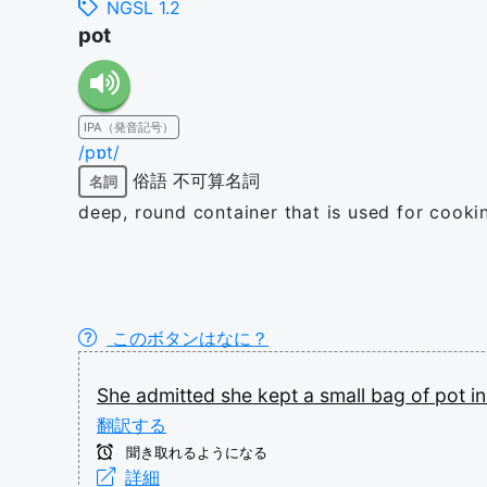
NGSL 1.2
pot
IPA（発音記号）
/pɒt/
俗語
不可算名詞
名詞
deep, round container that is used for cooki
このボタンはなに？
She
admitted
she
kept
a
small
bag
of
pot
i
翻訳する
聞き取れるようになる
詳細