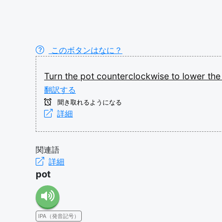
このボタンはなに？
Turn
the
pot
counterclockwise
to
lower
th
翻訳する
聞き取れるようになる
詳細
関連語
詳細
pot
IPA（発音記号）