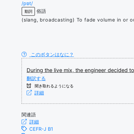
/pɒt/
俗語
動詞
(slang, broadcasting) To fade volume in or 
このボタンはなに？
During
the
live
mix,
the
engineer
decided
t
翻訳する
聞き取れるようになる
詳細
関連語
詳細
CEFR-J B1