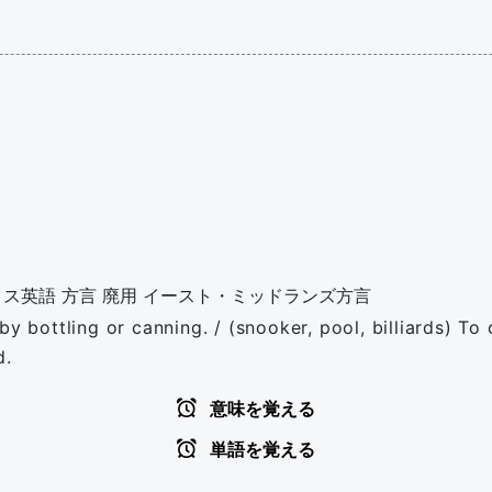
リス英語
方言
廃用
イースト・ミッドランズ方言
y bottling or canning. / (snooker, pool, billiards) To c
d.
意味を覚える
単語を覚える