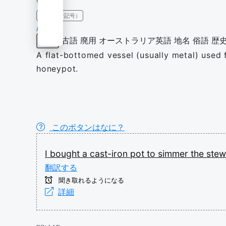
IPA（発音記号）
/pɒt/
古語
廃用
オーストラリア英語
地名
俗語
歴
名詞
A flat-bottomed vessel (usually metal) used 
honeypot.
このボタンはなに？
I
bought
a
cast-iron
pot
to
simmer
the
ste
翻訳する
聞き取れるようになる
詳細