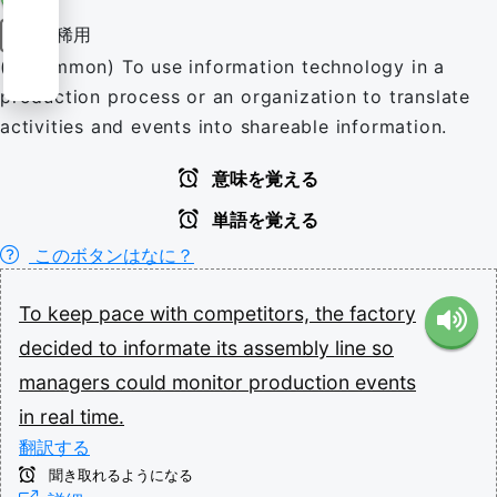
稀用
動詞
(uncommon) To use information technology in a
production process or an organization to translate
activities and events into shareable information.
意味を覚える
単語を覚える
このボタンはなに？
To
keep
pace
with
competitors,
the
factory
decided
to
informate
its
assembly
line
so
managers
could
monitor
production
events
in
real
time.
翻訳する
聞き取れるようになる