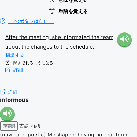
意味を覚える
単語を覚える
このボタンはなに？
After
the
meeting,
she
informated
the
team
about
the
changes
to
the
schedule.
翻訳する
聞き取れるようになる
詳細
詳細
informous
古語
詩語
形容詞
(now rare, poetic) Misshapen; having no real form.