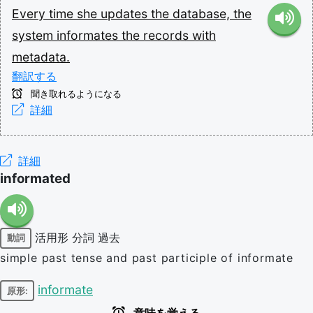
Every
time
she
updates
the
database,
the
system
informates
the
records
with
metadata.
翻訳する
聞き取れるようになる
詳細
詳細
informated
活用形
分詞
過去
動詞
simple past tense and past participle of informate
informate
原形: