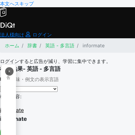
本文へスキップ
DiQt
法人様向け
ログイン
ホーム
辞書
英語 - 多言語
informate
ログインすると広告が減り、学習に集中できます。
検索結果- 英語 - 多言語
×
広
告
意味・例文の表示言語
検索内容:
informate
informate