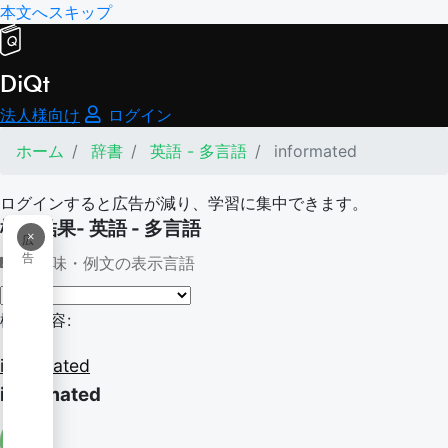
本文へスキップ
DiQt
法人様向け
ログイン
ホーム
辞書
英語 - 多言語
informated
ログインすると広告が減り、学習に集中できます。
検索結果- 英語 - 多言語
×
広
告
意味・例文の表示言語
検索内容:
informated
informated