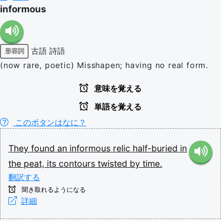
informous
古語
詩語
形容詞
(now rare, poetic) Misshapen; having no real form.
意味を覚える
単語を覚える
このボタンはなに？
They
found
an
informous
relic
half-buried
in
the
peat,
its
contours
twisted
by
time.
翻訳する
聞き取れるようになる
詳細