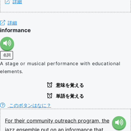
詳細
詳細
informance
名詞
A stage or musical performance with educational
elements.
意味を覚える
単語を覚える
このボタンはなに？
For
their
community
outreach
program,
the
jazz
ensemble
put
on
an
informance
that