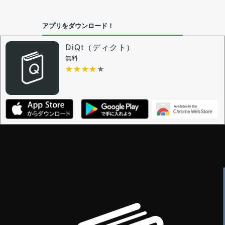
アプリをダウンロード！
DiQt（ディクト）
無料
★★★★★
★★★★★