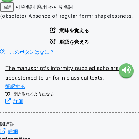
可算名詞
廃用
不可算名詞
名詞
(obsolete) Absence of regular form; shapelessness.
意味を覚える
単語を覚える
このボタンはなに？
The
manuscript's
informity
puzzled
scholars
accustomed
to
uniform
classical
texts.
翻訳する
聞き取れるようになる
詳細
関連語
詳細