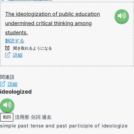
The
ideologization
of
public
education
undermined
critical
thinking
among
students.
翻訳する
聞き取れるようになる
詳細
関連語
詳細
ideologized
活用形
分詞
過去
動詞
simple past tense and past participle of ideologize