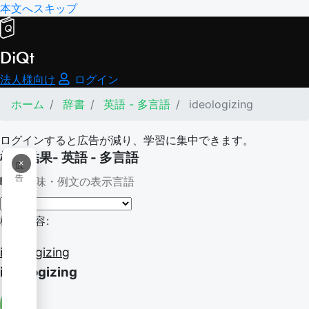
本文へスキップ
DiQt
法人様向け
ログイン
ホーム
辞書
英語 - 多言語
ideologizing
ログインすると広告が減り、学習に集中できます。
検索結果- 英語 - 多言語
×
広
告
意味・例文の表示言語
検索内容:
ideologizing
ideologizing