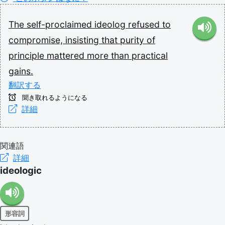
The
self-proclaimed
ideolog
refused
to
compromise,
insisting
that
purity
of
principle
mattered
more
than
practical
gains.
翻訳する
聞き取れるようになる
詳細
関連語
詳細
ideologic
形容詞