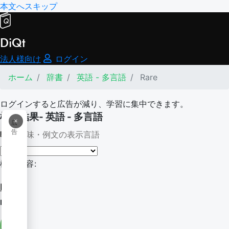
本文へスキップ
DiQt
法人様向け
ログイン
ホーム
辞書
英語 - 多言語
Rare
ログインすると広告が減り、学習に集中できます。
検索結果- 英語 - 多言語
×
広
告
意味・例文の表示言語
検索内容:
Rare
raree