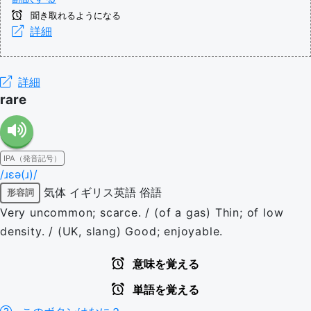
聞き取れるようになる
詳細
詳細
rare
IPA（発音記号）
/ɹɛə(ɹ)/
気体
イギリス英語
俗語
形容詞
Very uncommon; scarce. / (of a gas) Thin; of low
density. / (UK, slang) Good; enjoyable.
意味を覚える
単語を覚える