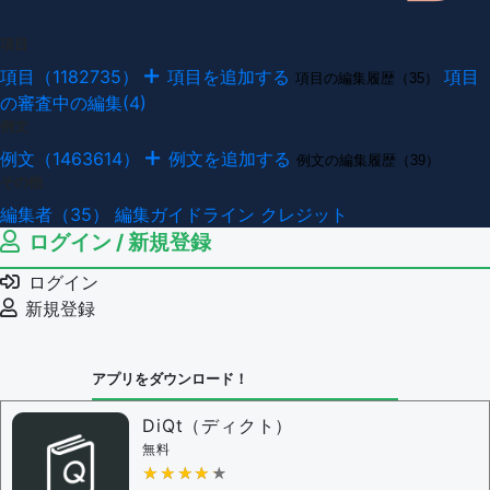
項目
項目（1182735）
項目を追加する
項目
項目の編集履歴（35）
の審査中の編集(4)
例文
例文（1463614）
例文を追加する
例文の編集履歴（39）
その他
編集者（35）
編集ガイドライン
クレジット
ログイン / 新規登録
ログイン
新規登録
アプリをダウンロード！
DiQt（ディクト）
無料
★★★★★
★★★★★