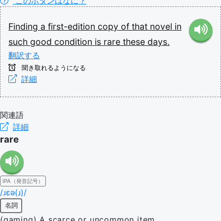
このボタンはなに？
Finding
a
first-edition
copy
of
that
novel
in
such
good
condition
is
rare
these
days.
翻訳する
聞き取れるようになる
詳細
関連語
詳細
rare
IPA（発音記号）
/ɹɛə(ɹ)/
名詞
(gaming) A scarce or uncommon item.