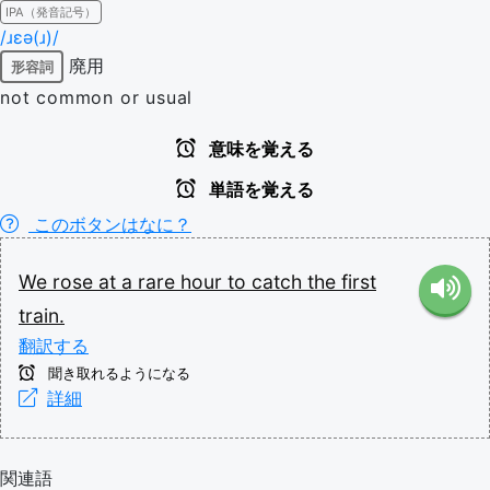
IPA（発音記号）
/ɹɛə(ɹ)/
廃用
形容詞
not common or usual
意味を覚える
単語を覚える
このボタンはなに？
We
rose
at
a
rare
hour
to
catch
the
first
train.
翻訳する
聞き取れるようになる
詳細
関連語