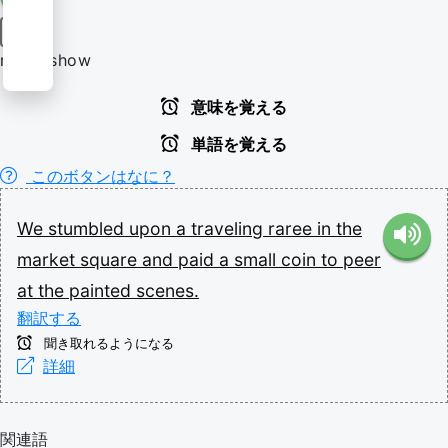
名詞
raree show
意味を覚える
単語を覚える
このボタンはなに？
We
stumbled
upon
a
traveling
raree
in
the
market
square
and
paid
a
small
coin
to
peer
at
the
painted
scenes.
翻訳する
聞き取れるようになる
詳細
関連語