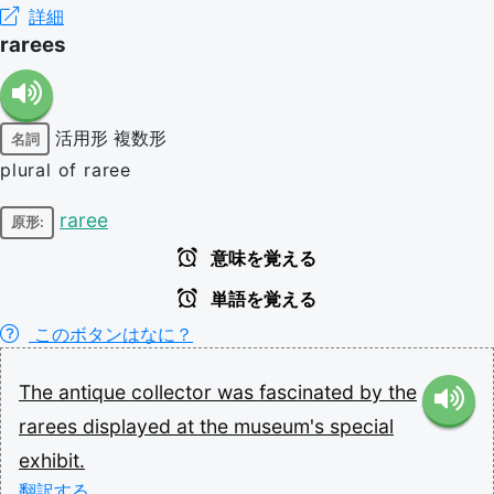
詳細
rarees
活用形
複数形
名詞
plural of raree
raree
原形:
意味を覚える
単語を覚える
このボタンはなに？
The
antique
collector
was
fascinated
by
the
rarees
displayed
at
the
museum's
special
exhibit.
翻訳する