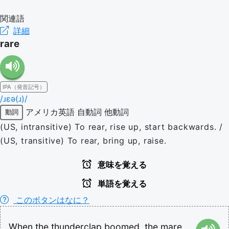
関連語
詳細
rare
IPA（発音記号）
/ɹɛə(ɹ)/
アメリカ英語
自動詞
他動詞
動詞
(US, intransitive) To rear, rise up, start backwards. /
(US, transitive) To rear, bring up, raise.
意味を覚える
単語を覚える
このボタンはなに？
When
the
thunderclap
boomed,
the
mare