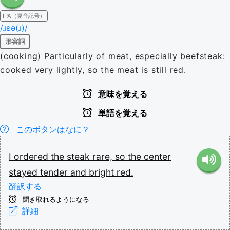
IPA（発音記号）
/ɹɛə(ɹ)/
形容詞
(cooking) Particularly of meat, especially beefsteak:
cooked very lightly, so the meat is still red.
意味を覚える
単語を覚える
このボタンはなに？
I
ordered
the
steak
rare,
so
the
center
stayed
tender
and
bright
red.
翻訳する
聞き取れるようになる
詳細