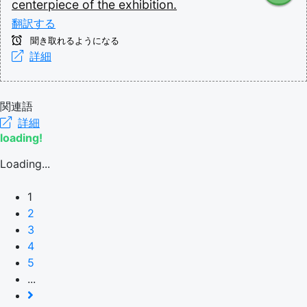
centerpiece
of
the
exhibition.
翻訳する
聞き取れるようになる
詳細
関連語
詳細
loading!
Loading...
1
2
3
4
5
...