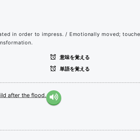
ted in order to impress. / Emotionally moved; touched
ansformation.
意味を覚える
単語を覚える
ild
after
the
flood.