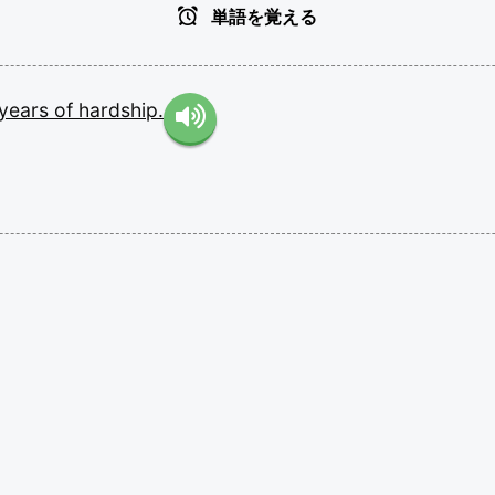
単語を覚える
years
of
hardship.