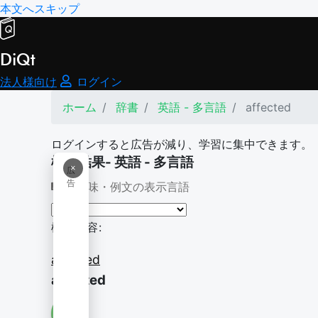
本文へスキップ
DiQt
法人様向け
ログイン
ホーム
辞書
英語 - 多言語
affected
ログインすると広告が減り、学習に集中できます。
検索結果- 英語 - 多言語
×
広
告
意味・例文の表示言語
検索内容:
affected
affected