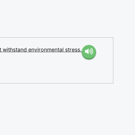
t
withstand
environmental
stress.