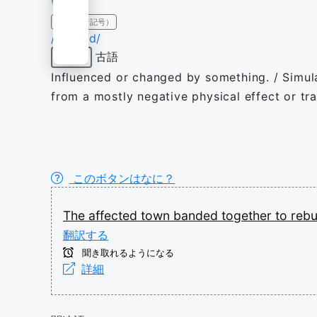
IPA（発音記号）
/əˈfɛktɪd/
古語
形容詞
Influenced or changed by something. / Simula
from a mostly negative physical effect or tr
このボタンはなに？
The
affected
town
banded
together
to
rebu
翻訳する
聞き取れるようになる
詳細