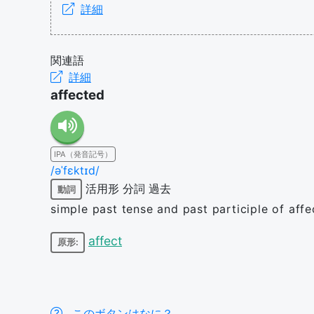
詳細
関連語
詳細
affected
IPA（発音記号）
/əˈfɛktɪd/
活用形
分詞
過去
動詞
simple past tense and past participle of affe
affect
原形:
このボタンはなに？