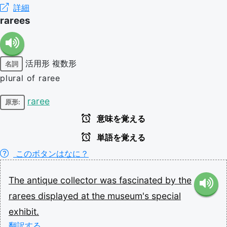
詳細
rarees
活用形
複数形
名詞
plural of raree
raree
原形:
意味を覚える
単語を覚える
このボタンはなに？
The
antique
collector
was
fascinated
by
the
rarees
displayed
at
the
museum's
special
exhibit.
翻訳する