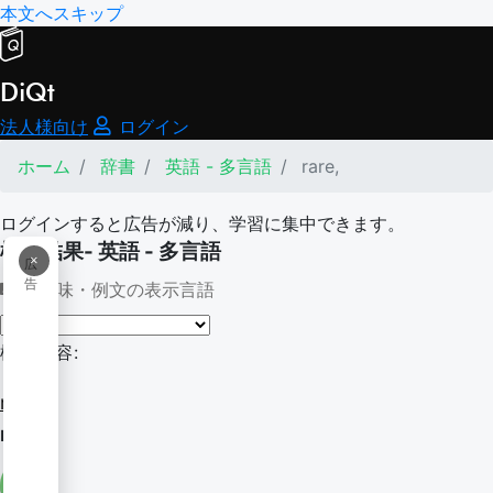
本文へスキップ
DiQt
法人様向け
ログイン
ホーム
辞書
英語 - 多言語
rare,
ログインすると広告が減り、学習に集中できます。
検索結果- 英語 - 多言語
×
広
告
意味・例文の表示言語
検索内容:
rare,
raree