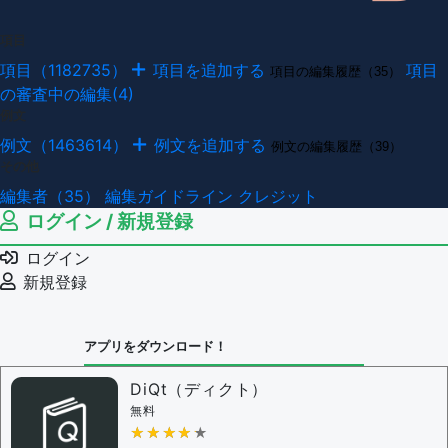
項目
項目（1182735）
項目を追加する
項目
項目の編集履歴（35）
の審査中の編集(4)
例文
例文（1463614）
例文を追加する
例文の編集履歴（39）
その他
編集者（35）
編集ガイドライン
クレジット
ログイン / 新規登録
ログイン
新規登録
アプリをダウンロード！
DiQt（ディクト）
無料
★★★★★
★★★★★