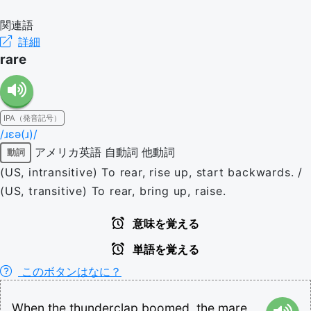
関連語
詳細
rare
IPA（発音記号）
/ɹɛə(ɹ)/
アメリカ英語
自動詞
他動詞
動詞
(US, intransitive) To rear, rise up, start backwards. /
(US, transitive) To rear, bring up, raise.
意味を覚える
単語を覚える
このボタンはなに？
When
the
thunderclap
boomed,
the
mare