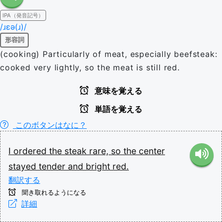
IPA（発音記号）
/ɹɛə(ɹ)/
形容詞
(cooking) Particularly of meat, especially beefsteak:
cooked very lightly, so the meat is still red.
意味を覚える
単語を覚える
このボタンはなに？
I
ordered
the
steak
rare,
so
the
center
stayed
tender
and
bright
red.
翻訳する
聞き取れるようになる
詳細