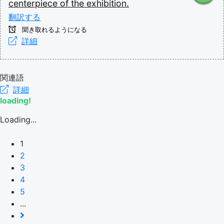
centerpiece
of
the
exhibition.
翻訳する
聞き取れるようになる
詳細
関連語
詳細
loading!
Loading...
1
2
3
4
5
...