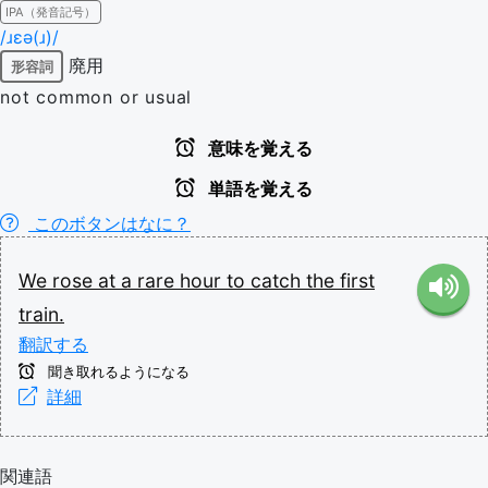
IPA（発音記号）
/ɹɛə(ɹ)/
廃用
形容詞
not common or usual
意味を覚える
単語を覚える
このボタンはなに？
We
rose
at
a
rare
hour
to
catch
the
first
train.
翻訳する
聞き取れるようになる
詳細
関連語