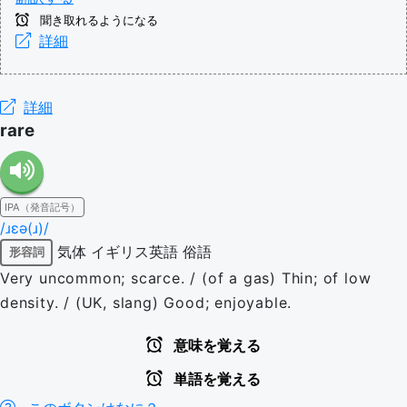
聞き取れるようになる
詳細
詳細
rare
IPA（発音記号）
/ɹɛə(ɹ)/
気体
イギリス英語
俗語
形容詞
Very uncommon; scarce. / (of a gas) Thin; of low
density. / (UK, slang) Good; enjoyable.
意味を覚える
単語を覚える