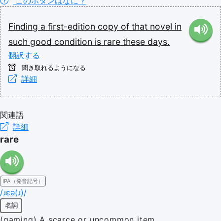
このボタンはなに？
Finding
a
first-edition
copy
of
that
novel
in
such
good
condition
is
rare
these
days.
翻訳する
聞き取れるようになる
詳細
関連語
詳細
rare
IPA（発音記号）
/ɹɛə(ɹ)/
名詞
(gaming) A scarce or uncommon item.