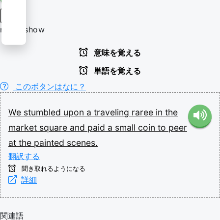
名詞
raree show
意味を覚える
単語を覚える
このボタンはなに？
We
stumbled
upon
a
traveling
raree
in
the
market
square
and
paid
a
small
coin
to
peer
at
the
painted
scenes.
翻訳する
聞き取れるようになる
詳細
関連語