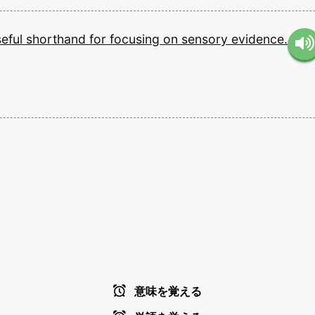
seful
shorthand
for
focusing
on
sensory
evidence.
意味を覚える