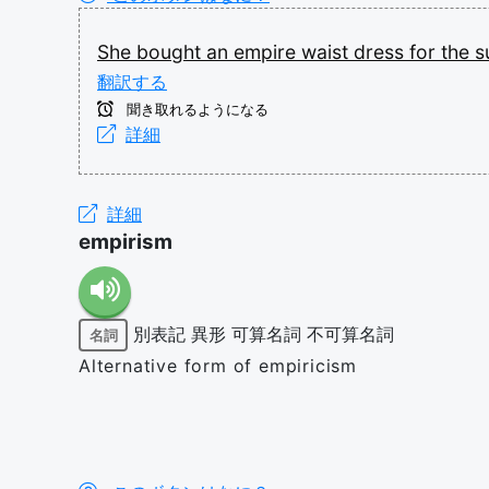
She
bought
an
empire
waist
dress
for
the
s
翻訳する
聞き取れるようになる
詳細
詳細
empirism
別表記
異形
可算名詞
不可算名詞
名詞
Alternative form of empiricism