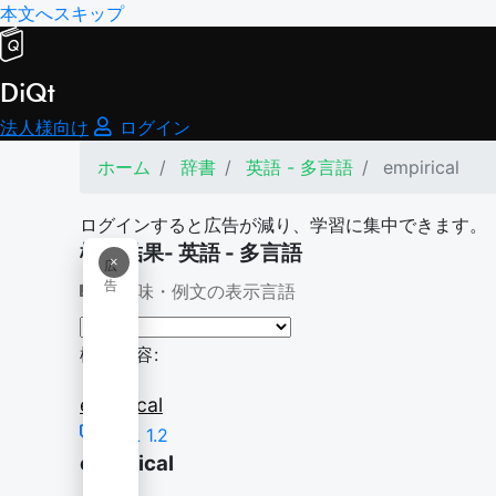
本文へスキップ
DiQt
法人様向け
ログイン
ホーム
辞書
英語 - 多言語
empirical
ログインすると広告が減り、学習に集中できます。
検索結果- 英語 - 多言語
×
広
告
意味・例文の表示言語
検索内容:
empirical
BSL 1.2
empirical