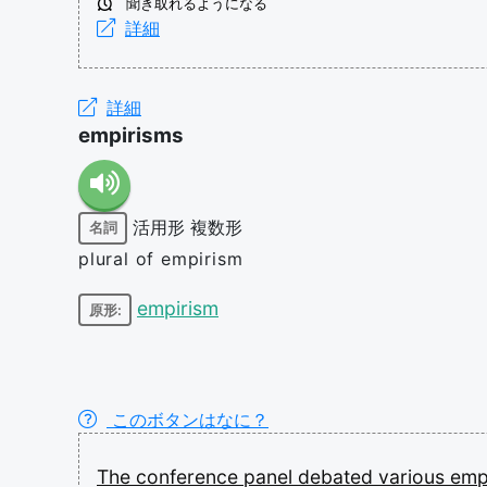
聞き取れるようになる
詳細
詳細
empirisms
活用形
複数形
名詞
plural of empirism
empirism
原形:
このボタンはなに？
The
conference
panel
debated
various
emp