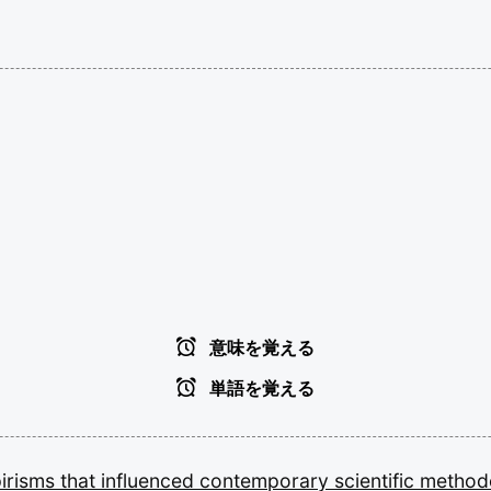
意味を覚える
単語を覚える
irisms
that
influenced
contemporary
scientific
method