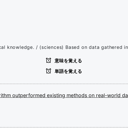
al knowledge. / (sciences) Based on data gathered in 
意味を覚える
単語を覚える
rithm
outperformed
existing
methods
on
real-world
da