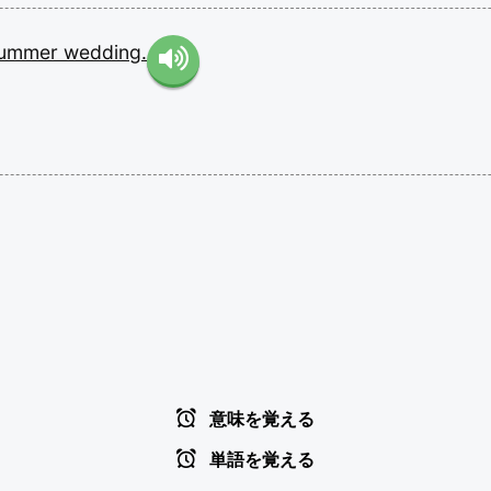
ummer
wedding.
意味を覚える
単語を覚える