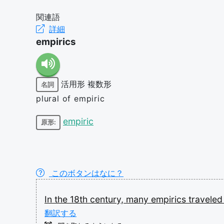
関連語
詳細
empirics
活用形
複数形
名詞
plural of empiric
empiric
原形:
このボタンはなに？
In
the
18th
century,
many
empirics
travele
翻訳する