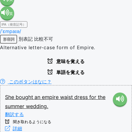
英
語（米
IPA（発音記号）
語（イ
国）
/ˈɛmpaɪə/
別表記
比較不可
形容詞
ギリ
(en-US)
Alternative letter-case form of Empire.
ス）
意味を覚える
単語を覚える
(en-GB)
このボタンはなに？
She
bought
an
empire
waist
dress
for
the
summer
wedding.
翻訳する
聞き取れるようになる
詳細