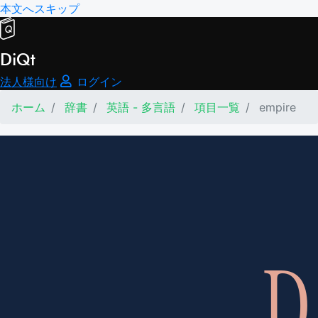
本文へスキップ
DiQt
法人様向け
ログイン
ホーム
辞書
英語 - 多言語
項目一覧
empire