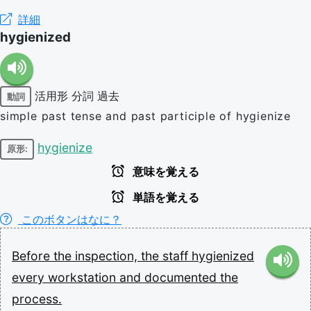
詳細
hygienized
活用形
分詞
過去
動詞
simple past tense and past participle of hygienize
hygienize
原形:
意味を覚える
単語を覚える
このボタンはなに？
Before
the
inspection,
the
staff
hygienized
every
workstation
and
documented
the
process.