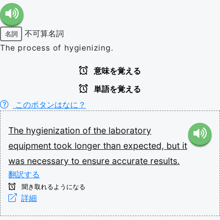
不可算名詞
名詞
The process of hygienizing.
意味を覚える
単語を覚える
このボタンはなに？
The
hygienization
of
the
laboratory
equipment
took
longer
than
expected,
but
it
was
necessary
to
ensure
accurate
results.
翻訳する
聞き取れるようになる
詳細