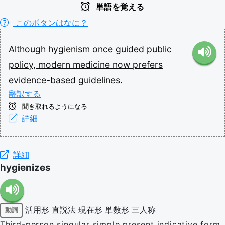
単語を覚える
このボタンはなに？
Although
hygienism
once
guided
public
policy,
modern
medicine
now
prefers
evidence-based
guidelines.
翻訳する
聞き取れるようになる
詳細
詳細
hygienizes
活用形
直説法
現在形
単数形
三人称
動詞
Third-person singular simple present indicative form