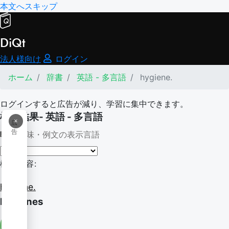
本文へスキップ
DiQt
法人様向け
ログイン
ホーム
辞書
英語 - 多言語
hygiene.
ログインすると広告が減り、学習に集中できます。
検索結果- 英語 - 多言語
×
広
告
意味・例文の表示言語
検索内容:
hygiene.
hygienes