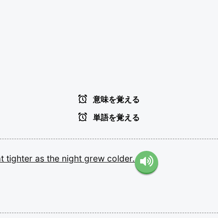
意味を覚える
単語を覚える
at
tighter
as
the
night
grew
colder.