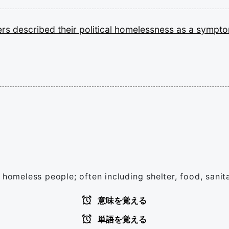
ers
described
their
political
homelessness
as
a
sympt
 homeless people; often including shelter, food, sani
意味を覚える
単語を覚える