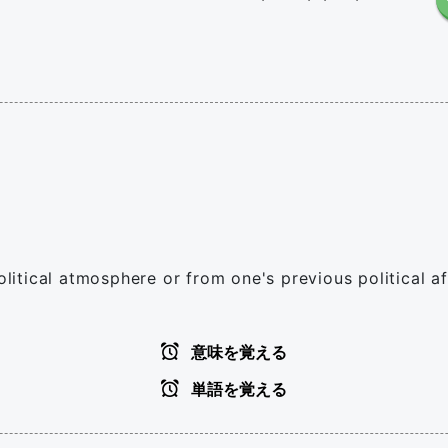
olitical atmosphere or from one's previous political aff
意味を覚える
単語を覚える