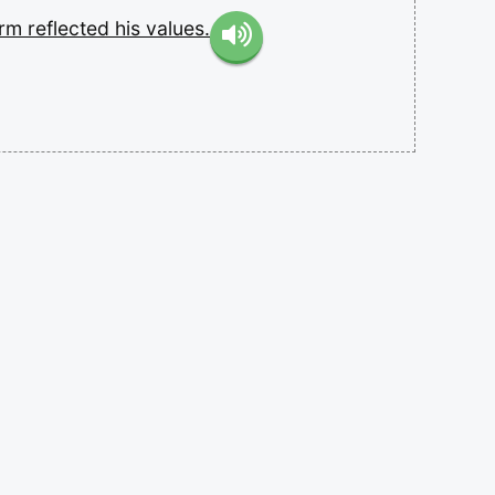
orm
reflected
his
values.