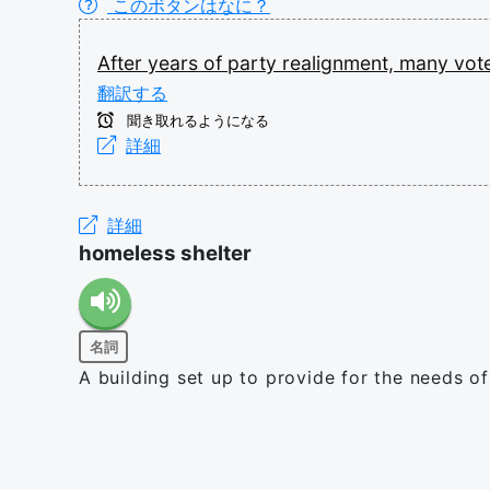
このボタンはなに？
After
years
of
party
realignment,
many
vot
翻訳する
聞き取れるようになる
詳細
詳細
homeless shelter
名詞
A building set up to provide for the needs of