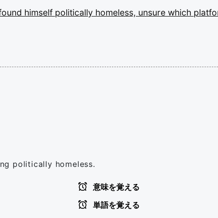
found
himself
politically
homeless,
unsure
which
platf
ing politically homeless.
意味を覚える
単語を覚える