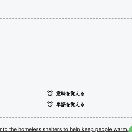
意味を覚える
単語を覚える
into
the
homeless
shelters
to
help
keep
people
warm.