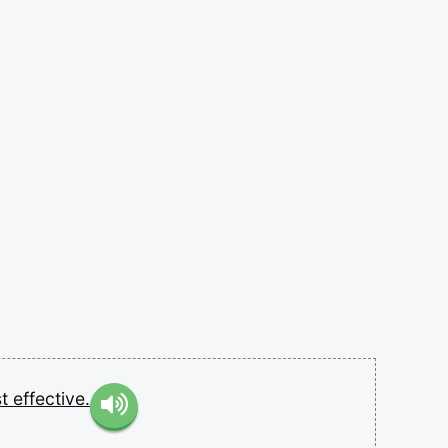
st
effective.