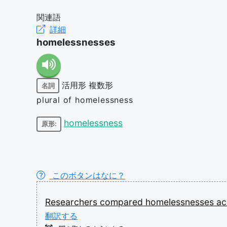
関連語
詳細
homelessnesses
活用形
複数形
名詞
plural of homelessness
homelessness
原形:
このボタンはなに？
Researchers
compared
homelessnesses
ac
翻訳する