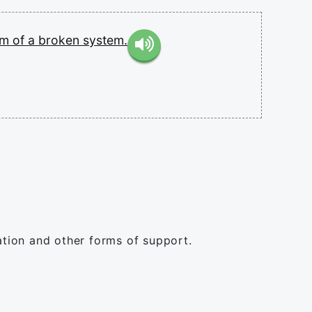
om
of
a
broken
system.
tation and other forms of support.