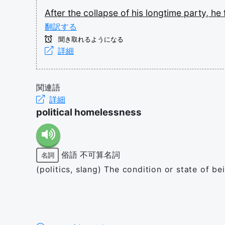
After
the
collapse
of
his
longtime
party,
he
翻訳する
聞き取れるようになる
詳細
関連語
詳細
political homelessness
俗語
不可算名詞
名詞
(politics, slang) The condition or state of be