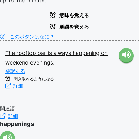
up-to-the-minute.
意味を覚える
単語を覚える
このボタンはなに？
The
rooftop
bar
is
always
happening
on
weekend
evenings.
翻訳する
聞き取れるようになる
詳細
関連語
詳細
happenings