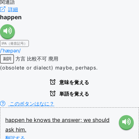
関連語
詳細
happen
IPA（発音記号）
/ˈhæpən/
方言
比較不可
廃用
副詞
(obsolete or dialect) maybe, perhaps.
意味を覚える
単語を覚える
このボタンはなに？
happen
he
knows
the
answer;
we
should
ask
him.
翻訳する