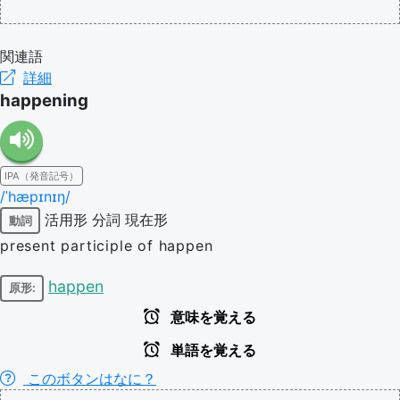
関連語
詳細
happening
IPA（発音記号）
/ˈhæpɪnɪŋ/
活用形
分詞
現在形
動詞
present participle of happen
happen
原形:
意味を覚える
単語を覚える
このボタンはなに？