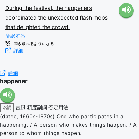
During
the
festival,
the
happeners
coordinated
the
unexpected
flash
mobs
that
delighted
the
crowd.
翻訳する
聞き取れるようになる
詳細
詳細
happener
古風
頻度副詞
否定用法
名詞
(dated, 1960s-1970s) One who participates in a
happening. / A person who makes things happen. / A
person to whom things happen.