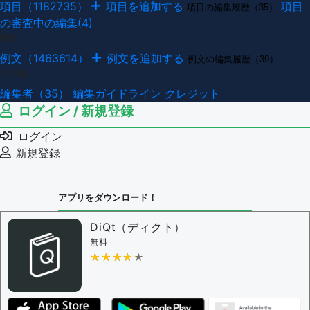
項目（1182735）
項目を追加する
項目
項目の編集履歴（35）
の審査中の編集(4)
例文
例文（1463614）
例文を追加する
例文の編集履歴（39）
その他
編集者（35）
編集ガイドライン
クレジット
ログイン / 新規登録
ログイン
新規登録
アプリをダウンロード！
DiQt（ディクト）
無料
★★★★★
★★★★★