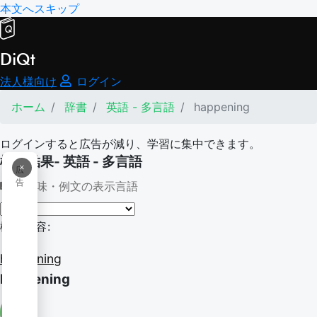
本文へスキップ
DiQt
法人様向け
ログイン
ホーム
辞書
英語 - 多言語
happening
ログインすると広告が減り、学習に集中できます。
検索結果- 英語 - 多言語
×
広
告
意味・例文の表示言語
検索内容:
happening
happening