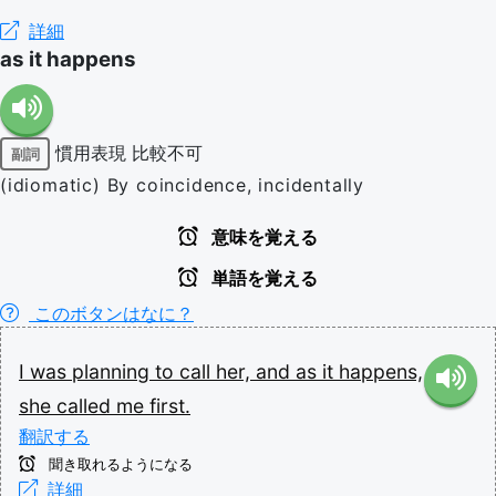
詳細
as it happens
慣用表現
比較不可
副詞
(idiomatic) By coincidence, incidentally
意味を覚える
単語を覚える
このボタンはなに？
I
was
planning
to
call
her,
and
as
it
happens,
she
called
me
first.
翻訳する
聞き取れるようになる
詳細