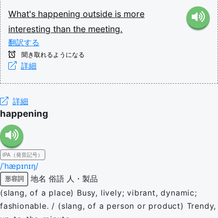
What's
happening
outside
is
more
interesting
than
the
meeting.
翻訳する
聞き取れるようになる
詳細
詳細
happening
IPA（発音記号）
/ˈhæpɪnɪŋ/
地名
俗語
人・製品
形容詞
(slang, of a place) Busy, lively; vibrant, dynamic;
fashionable. / (slang, of a person or product) Trendy,