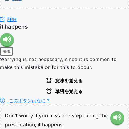
詳細
it happens
表現
Worrying is not necessary, since it is common to
make this mistake or for this to occur.
意味を覚える
単語を覚える
このボタンはなに？
Don't
worry
if
you
miss
one
step
during
the
presentation;
it
happens.