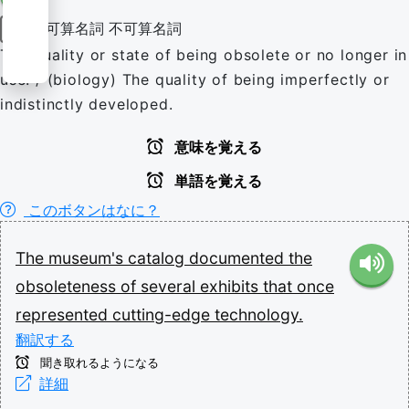
可算名詞
不可算名詞
名詞
The quality or state of being obsolete or no longer in
use. / (biology) The quality of being imperfectly or
indistinctly developed.
意味を覚える
単語を覚える
このボタンはなに？
The
museum's
catalog
documented
the
obsoleteness
of
several
exhibits
that
once
represented
cutting-edge
technology.
翻訳する
聞き取れるようになる
詳細