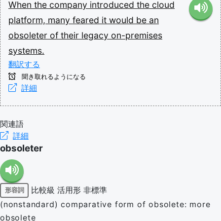
When
the
company
introduced
the
cloud
platform,
many
feared
it
would
be
an
obsoleter
of
their
legacy
on-premises
systems.
翻訳する
聞き取れるようになる
詳細
関連語
詳細
obsoleter
比較級
活用形
非標準
形容詞
(nonstandard) comparative form of obsolete: more
obsolete