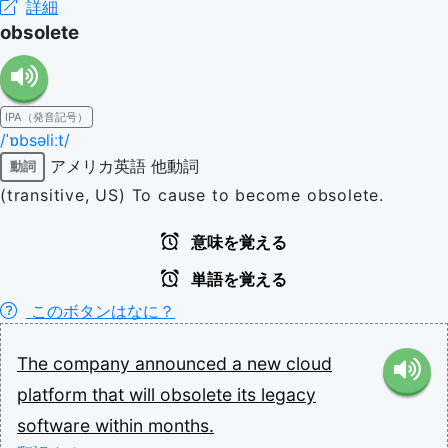
詳細
obsolete
IPA（発音記号）
/ˈɒbsəliːt/
アメリカ英語
他動詞
動詞
(transitive, US) To cause to become obsolete.
意味を覚える
単語を覚える
このボタンはなに？
The
company
announced
a
new
cloud
platform
that
will
obsolete
its
legacy
software
within
months.