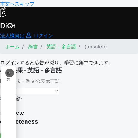
本文へスキップ
DiQt
法人様向け
ログイン
ホーム
辞書
英語 - 多言語
(obsolete
ログインすると広告が減り、学習に集中できます。
検索結果- 英語 - 多言語
×
広
告
意味・例文の表示言語
検索内容:
(obsolete
obsoleteness