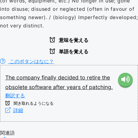
(of words, equipment, etc.) No longer in use; gone
into disuse; disused or neglected (often in favour of
something newer). / (biology) Imperfectly developed;
not very distinct.
意味を覚える
単語を覚える
このボタンはなに？
The
company
finally
decided
to
retire
the
obsolete
software
after
years
of
patching.
翻訳する
聞き取れるようになる
詳細
関連語