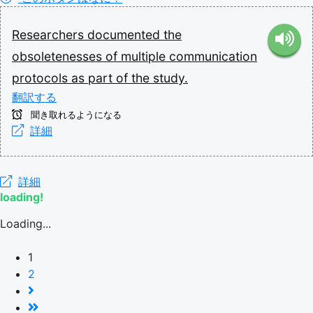
Researchers
documented
the
obsoletenesses
of
multiple
communication
protocols
as
part
of
the
study.
翻訳する
聞き取れるようになる
詳細
詳細
loading!
Loading...
1
2