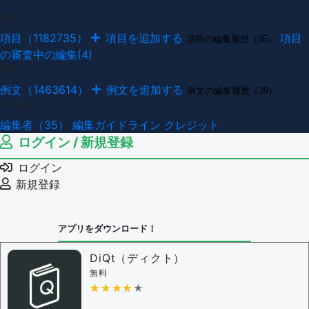
項目
項目（1182735）
項目を追加する
項目
項目の編集履歴（35）
の審査中の編集(4)
例文
例文（1463614）
例文を追加する
例文の編集履歴（39）
その他
編集者（35）
編集ガイドライン
クレジット
ログイン / 新規登録
ログイン
新規登録
アプリをダウンロード！
DiQt（ディクト）
無料
★★★★★
★★★★★