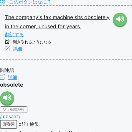
このボタンはなに？
The
company's
fax
machine
sits
obsoletely
in
the
corner,
unused
for
years.
翻訳する
聞き取れるようになる
詳細
関連語
詳細
obsolete
IPA（発音記号）
/ˈɒbsəliːt/
of句
通常
形容詞