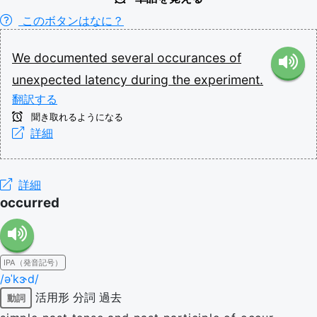
このボタンはなに？
We
documented
several
occurances
of
unexpected
latency
during
the
experiment.
翻訳する
聞き取れるようになる
詳細
詳細
occurred
IPA（発音記号）
/əˈkɝd/
活用形
分詞
過去
動詞