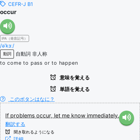
CEFR-J B1
occur
IPA（発音記号）
/əˈkɜː/
自動詞
非人称
動詞
to come to pass or to happen
意味を覚える
単語を覚える
このボタンはなに？
If
problems
occur,
let
me
know
immediately.
翻訳する
聞き取れるようになる
詳細