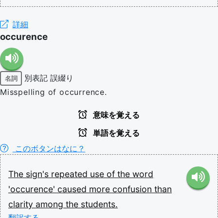
詳細
occurence
別表記
誤綴り
名詞
Misspelling of occurrence.
意味を覚える
単語を覚える
このボタンはなに？
The
sign's
repeated
use
of
the
word
'occurence'
caused
more
confusion
than
clarity
among
the
students.
翻訳する