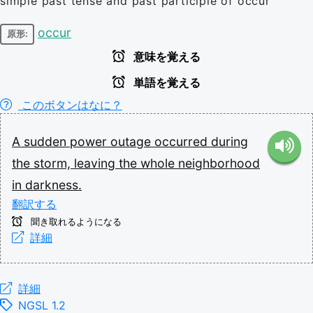
simple past tense and past participle of occur
occur
原形:
意味を覚える
単語を覚える
このボタンはなに？
A
sudden
power
outage
occurred
during
the
storm,
leaving
the
whole
neighborhood
in
darkness.
翻訳する
聞き取れるようになる
詳細
詳細
NGSL 1.2