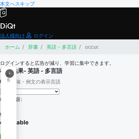
本文へスキップ
DiQt
法人様向け
ログイン
ホーム
辞書
英語 - 多言語
occur.
ログインすると広告が減り、学習に集中できます。
検索結果- 英語 - 多言語
×
広
告
意味・例文の表示言語
検索内容:
occur.
occurable