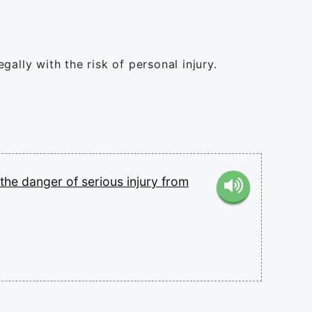
ally with the risk of personal injury.
the
danger
of
serious
injury
from