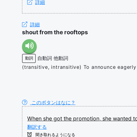
詳細
詳細
shout from the rooftops
自動詞
他動詞
動詞
(transitive, intransitive) To announce eagerl
このボタンはなに？
When
she
got
the
promotion,
she
wanted
t
翻訳する
聞き取れるようになる