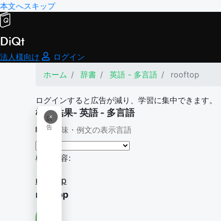
本文へスキップ
DiQt
法人様向け
ログイン
ホーム
辞書
英語 - 多言語
rooftop
ログインすると広告が減り、学習に集中できます。
検索結果- 英語 - 多言語
×
広
告
意味・例文の表示言語
検索内容:
rooftop
rooftop