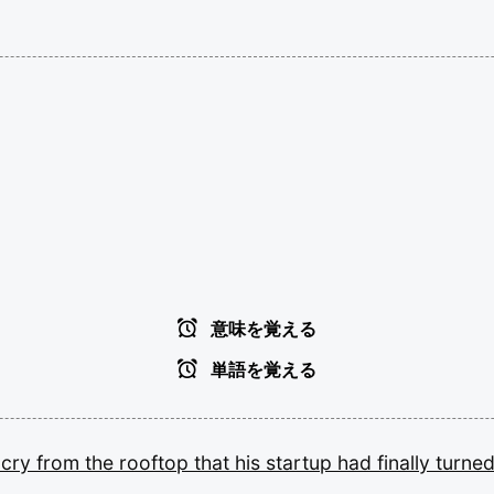
意味を覚える
単語を覚える
o
cry
from
the
rooftop
that
his
startup
had
finally
turne