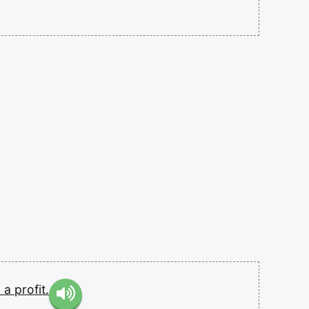
d
a
profit.