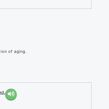
tion of aging.
ed.