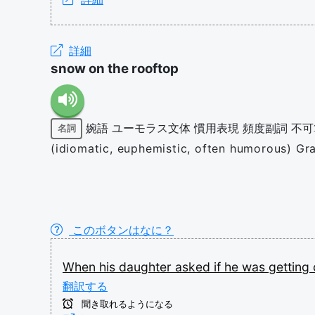
詳細
snow on the rooftop
婉語
ユーモラス文体
慣用表現
頻度副詞
不可
名詞
(idiomatic, euphemistic, often humorous) Gray
このボタンはなに？
When
his
daughter
asked
if
he
was
getting
翻訳する
聞き取れるようになる