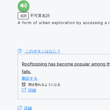
不可算名詞
名詞
A form of urban exploration by accessing a ro
このボタンはなに？
Rooftopping
has
become
popular
among
t
falls.
翻訳する
聞き取れるようになる
詳細
詳細