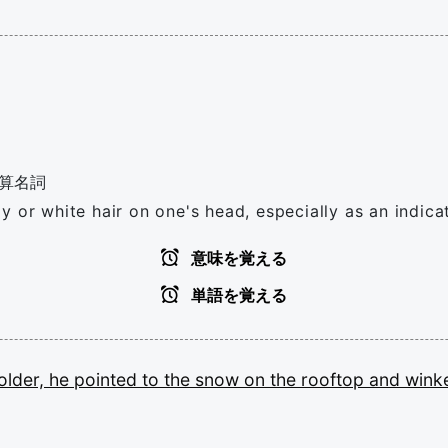
算名詞
 or white hair on one's head, especially as an indica
意味を覚える
単語を覚える
older,
he
pointed
to
the
snow
on
the
rooftop
and
wink