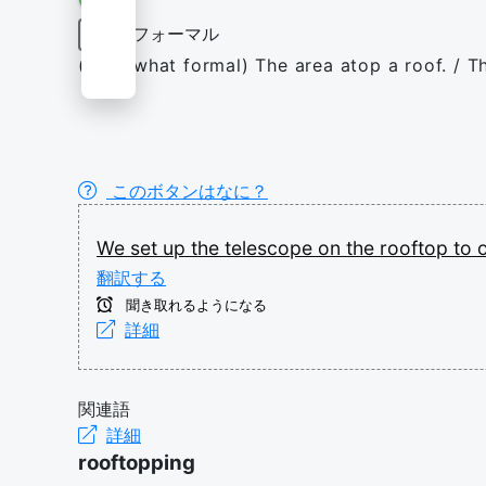
フォーマル
名詞
(somewhat formal) The area atop a roof. / Th
このボタンはなに？
We
set
up
the
telescope
on
the
rooftop
to
翻訳する
聞き取れるようになる
詳細
関連語
詳細
rooftopping