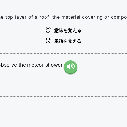
e top layer of a roof; the material covering or compo
意味を覚える
単語を覚える
observe
the
meteor
shower.