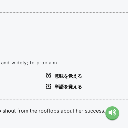
y and widely; to proclaim.
意味を覚える
単語を覚える
o
shout
from
the
rooftops
about
her
success.