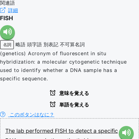
関連語
詳細
FISH
略語
頭字語
別表記
不可算名詞
名詞
(genetics) Acronym of fluorescent in situ
hybridization: a molecular cytogenetic technique
used to identify whether a DNA sample has a
specific sequence.
意味を覚える
単語を覚える
このボタンはなに？
The
lab
performed
FISH
to
detect
a
specific