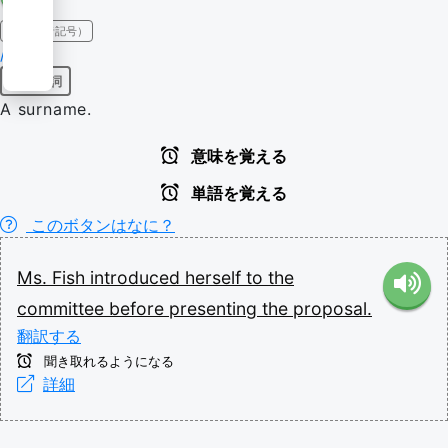
IPA（発音記号）
/fɪʃ/
固有名詞
A surname.
意味を覚える
単語を覚える
このボタンはなに？
Ms.
Fish
introduced
herself
to
the
committee
before
presenting
the
proposal.
翻訳する
聞き取れるようになる
詳細