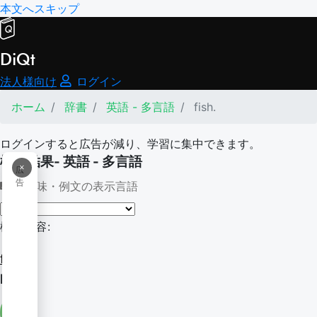
本文へスキップ
DiQt
法人様向け
ログイン
ホーム
辞書
英語 - 多言語
fish.
ログインすると広告が減り、学習に集中できます。
検索結果- 英語 - 多言語
×
広
告
意味・例文の表示言語
検索内容:
fish.
Fish