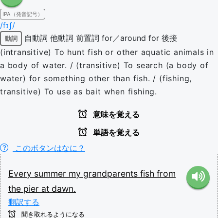
IPA（発音記号）
/fɪʃ/
自動詞
他動詞
前置詞 for／around for 後接
動詞
(intransitive) To hunt fish or other aquatic animals in
a body of water. / (transitive) To search (a body of
water) for something other than fish. / (fishing,
transitive) To use as bait when fishing.
意味を覚える
単語を覚える
このボタンはなに？
Every
summer
my
grandparents
fish
from
the
pier
at
dawn.
翻訳する
聞き取れるようになる