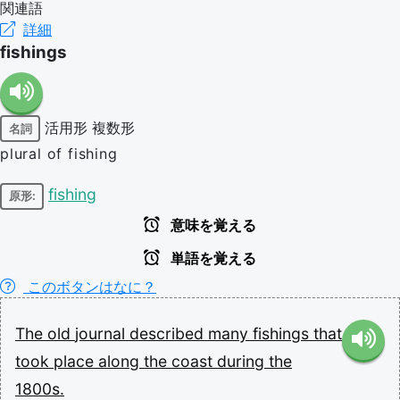
関連語
詳細
fishings
活用形
複数形
名詞
plural of fishing
fishing
原形:
意味を覚える
単語を覚える
このボタンはなに？
The
old
journal
described
many
fishings
that
took
place
along
the
coast
during
the
1800s.