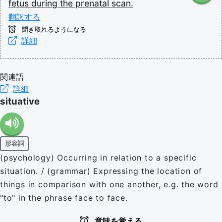
fetus
during
the
prenatal
scan.
翻訳する
聞き取れるようになる
詳細
関連語
詳細
situative
形容詞
(psychology) Occurring in relation to a specific
situation. / (grammar) Expressing the location of
things in comparison with one another, e.g. the word
"to" in the phrase face to face.
意味を覚える