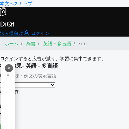
本文へスキップ
DiQt
法人様向け
ログイン
ホーム
辞書
英語 - 多言語
situ
ログインすると広告が減り、学習に集中できます。
検索結果- 英語 - 多言語
×
広
告
意味・例文の表示言語
検索内容:
situ
situ