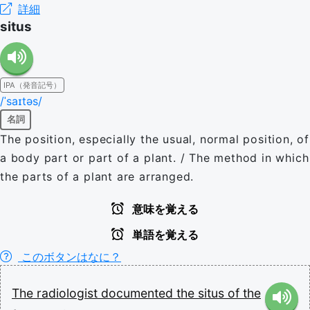
詳細
situs
IPA（発音記号）
/ˈsaɪtəs/
名詞
The position, especially the usual, normal position, of
a body part or part of a plant. / The method in which
the parts of a plant are arranged.
意味を覚える
単語を覚える
このボタンはなに？
The
radiologist
documented
the
situs
of
the