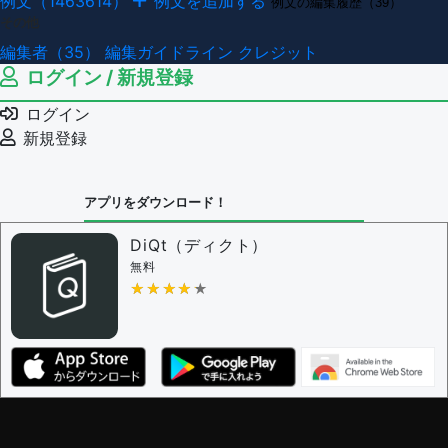
例文（1463614）
例文を追加する
例文の編集履歴（39）
その他
編集者（35）
編集ガイドライン
クレジット
ログイン / 新規登録
ログイン
新規登録
アプリをダウンロード！
DiQt（ディクト）
無料
★★★★★
★★★★★