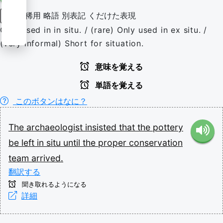
稀用
略語
別表記
くだけた表現
名詞
Only used in in situ. / (rare) Only used in ex situ. /
(very informal) Short for situation.
意味を覚える
単語を覚える
このボタンはなに？
The
archaeologist
insisted
that
the
pottery
be
left
in
situ
until
the
proper
conservation
team
arrived.
翻訳する
聞き取れるようになる
詳細