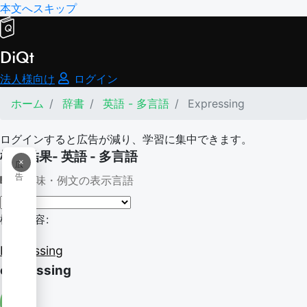
本文へスキップ
DiQt
法人様向け
ログイン
ホーム
辞書
英語 - 多言語
Expressing
ログインすると広告が減り、学習に集中できます。
検索結果- 英語 - 多言語
×
広
告
意味・例文の表示言語
検索内容:
Expressing
expressing