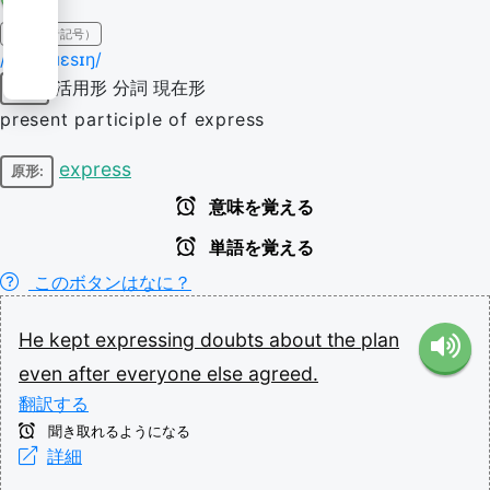
IPA（発音記号）
/ɛk.ˈspɹɛsɪŋ/
活用形
分詞
現在形
動詞
present participle of express
express
原形:
意味を覚える
単語を覚える
このボタンはなに？
He
kept
expressing
doubts
about
the
plan
even
after
everyone
else
agreed.
翻訳する
聞き取れるようになる
詳細