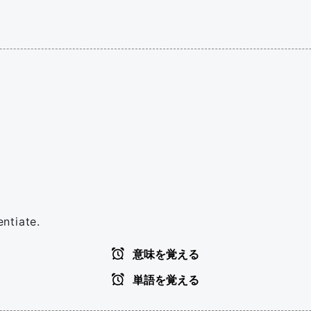
entiate.
意味を覚える
単語を覚える