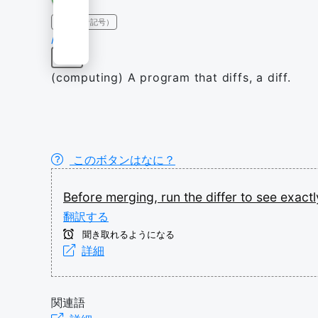
IPA（発音記号）
/ˈdɪfə/
名詞
(computing) A program that diffs, a diff.
このボタンはなに？
Before
merging,
run
the
differ
to
see
exact
翻訳する
聞き取れるようになる
詳細
関連語