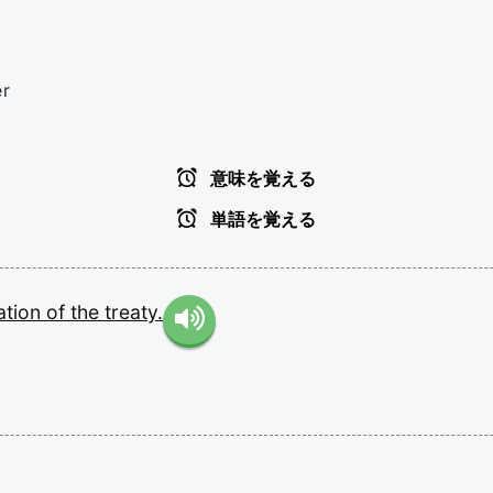
er
意味を覚える
単語を覚える
tation
of
the
treaty.