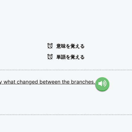
意味を覚える
単語を覚える
ly
what
changed
between
the
branches.