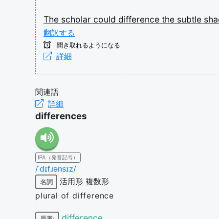
The
scholar
could
difference
the
subtle
sh
翻訳する
聞き取れるようになる
詳細
関連語
詳細
differences
IPA（発音記号）
/ˈdɪfɹənsɪz/
活用形
複数形
名詞
plural of difference
difference
原形: