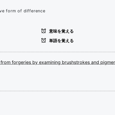
ive form of difference
意味を覚える
単語を覚える
s
from
forgeries
by
examining
brushstrokes
and
pigmen