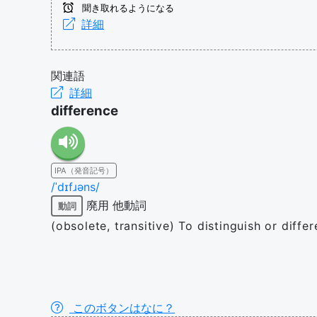
聞き取れるようになる
詳細
関連語
詳細
difference
IPA（発音記号）
/ˈdɪfɹəns/
廃用
他動詞
動詞
(obsolete, transitive) To distinguish or differ
このボタンはなに？