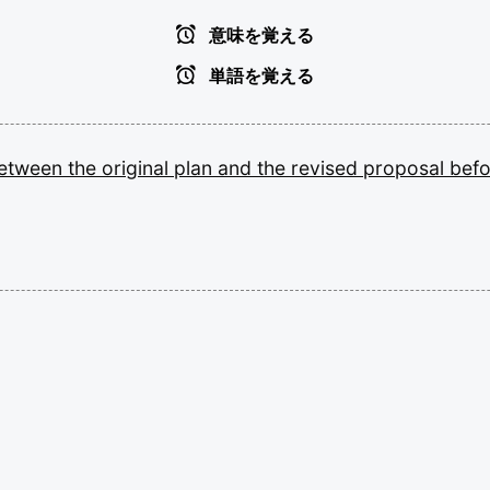
意味を覚える
単語を覚える
etween
the
original
plan
and
the
revised
proposal
bef