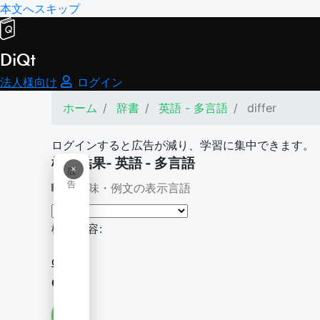
本文へスキップ
DiQt
法人様向け
ログイン
ホーム
辞書
英語 - 多言語
differ
ログインすると広告が減り、学習に集中できます。
検索結果- 英語 - 多言語
×
広
告
意味・例文の表示言語
検索内容:
differ
differ