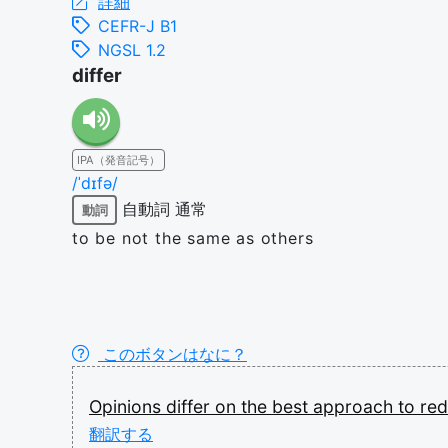
詳細
CEFR-J B1
NGSL 1.2
differ
IPA（発音記号）
/ˈdɪfə/
自動詞
通常
動詞
to be not the same as others
このボタンはなに？
Opinions
differ
on
the
best
approach
to
re
翻訳する