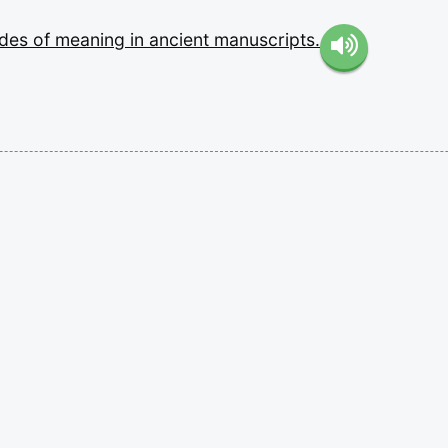
ades
of
meaning
in
ancient
manuscripts.