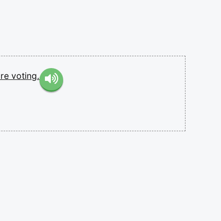
ore
voting.