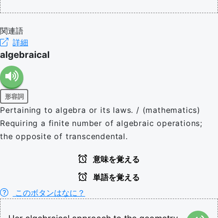
関連語
詳細
algebraical
形容詞
Pertaining to algebra or its laws. / (mathematics)
Requiring a finite number of algebraic operations;
the opposite of transcendental.
意味を覚える
単語を覚える
このボタンはなに？