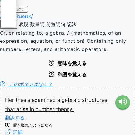
IPA（発音記号）
/ˌæld͡ʒɪˈbɹeɪɪk/
表現
数量詞
前置詞句
記法
形容詞
Of, or relating to, algebra. / (mathematics, of an
expression, equation, or function) Containing only
numbers, letters, and arithmetic operators.
意味を覚える
単語を覚える
このボタンはなに？
Her
thesis
examined
algebraic
structures
that
arise
in
number
theory.
翻訳する
聞き取れるようになる
詳細