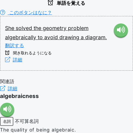
単語を覚える
このボタンはなに？
She
solved
the
geometry
problem
algebraically
to
avoid
drawing
a
diagram.
翻訳する
聞き取れるようになる
詳細
関連語
詳細
algebraicness
不可算名詞
名詞
The quality of being algebraic.