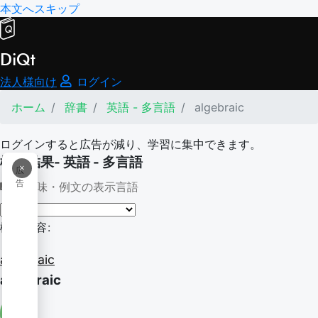
本文へスキップ
DiQt
法人様向け
ログイン
ホーム
辞書
英語 - 多言語
algebraic
ログインすると広告が減り、学習に集中できます。
検索結果- 英語 - 多言語
×
広
告
意味・例文の表示言語
検索内容:
algebraic
algebraic