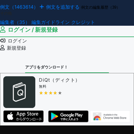
例文（1463614）
例文を追加する
例文の編集履歴（39）
その他
編集者（35）
編集ガイドライン
クレジット
ログイン / 新規登録
ログイン
新規登録
アプリをダウンロード！
DiQt（ディクト）
無料
★★★★★
★★★★★