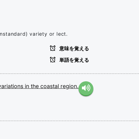
onstandard) variety or lect.
意味を覚える
単語を覚える
variations
in
the
coastal
region.