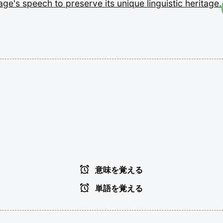
lage's
speech
to
preserve
its
unique
linguistic
heritage.
意味を覚える
単語を覚える