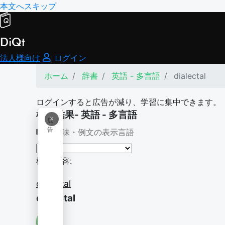
本文へスキップ
DiQt
法人様向け
ログイン
ホーム
辞書
英語 - 多言語
dialectal
ログインすると広告が減り、学習に集中できます。
検索結果- 英語 - 多言語
×
広
告
意味・例文の表示言語
検索内容:
dialectal
dialectal