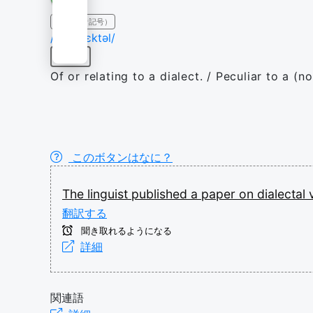
IPA（発音記号）
/ˌdaɪəˈlɛktəl/
形容詞
Of or relating to a dialect. / Peculiar to a (n
このボタンはなに？
The
linguist
published
a
paper
on
dialectal
翻訳する
聞き取れるようになる
詳細
関連語