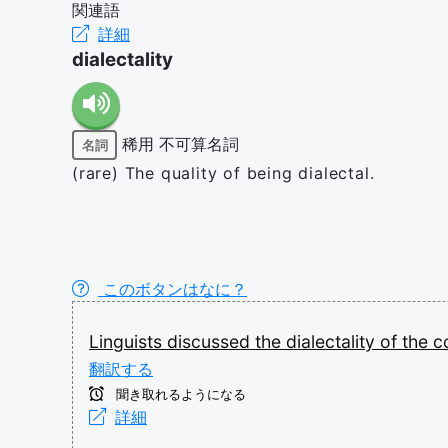
関連語
詳細
dialectality
稀用
不可算名詞
名詞
(rare) The quality of being dialectal.
このボタンはなに？
Linguists
discussed
the
dialectality
of
the
c
翻訳する
聞き取れるようになる
詳細