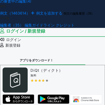
の審査中の編集(4)
例文
例文（1463614）
例文を追加する
例文の編集履歴（39）
その他
編集者（35）
編集ガイドライン
クレジット
ログイン / 新規登録
ログイン
新規登録
アプリをダウンロード！
DiQt（ディクト）
無料
★★★★★
★★★★★