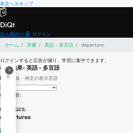
本文へスキップ
DiQt
法人様向け
ログイン
ホーム
辞書
英語 - 多言語
departure.
ログインすると広告が減り、学習に集中できます。
検索結果- 英語 - 多言語
×
広
告
意味・例文の表示言語
検索内容:
departure.
departures