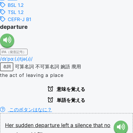
BSL 1.2
TSL 1.2
CEFR-J B1
departure
IPA（発音記号）
/dɪˈpɑː(ɹ)tjə(ɹ)/
可算名詞
不可算名詞
婉語
廃用
名詞
the act of leaving a place
意味を覚える
単語を覚える
このボタンはなに？
Her
sudden
departure
left
a
silence
that
no