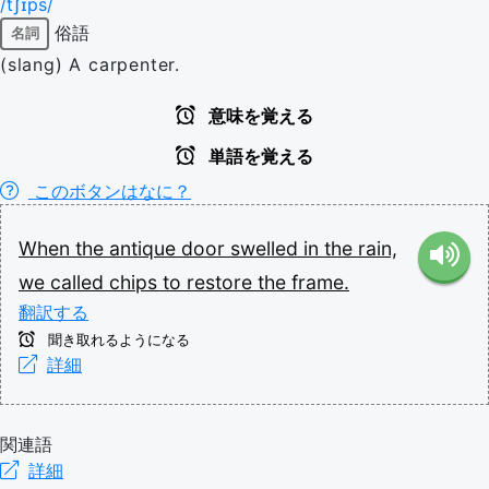
/t͡ʃɪps/
俗語
名詞
(slang) A carpenter.
意味を覚える
単語を覚える
このボタンはなに？
When
the
antique
door
swelled
in
the
rain,
we
called
chips
to
restore
the
frame.
翻訳する
聞き取れるようになる
詳細
関連語
詳細