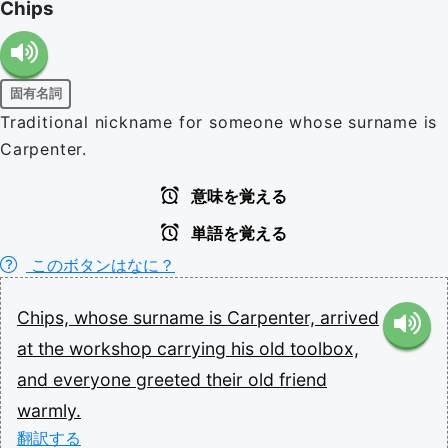
Chips
固有名詞
Traditional nickname for someone whose surname is
Carpenter.
意味を覚える
単語を覚える
このボタンはなに？
Chips,
whose
surname
is
Carpenter,
arrived
at
the
workshop
carrying
his
old
toolbox,
and
everyone
greeted
their
old
friend
warmly.
翻訳する