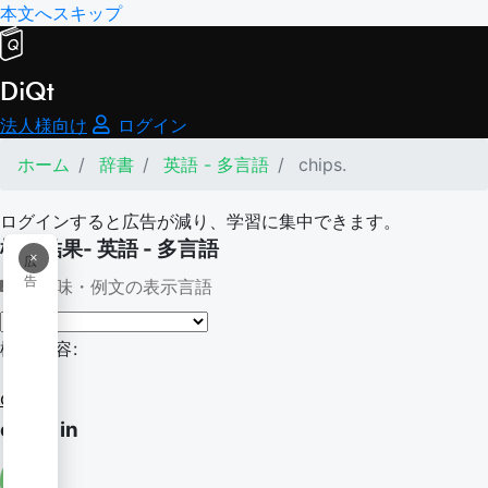
本文へスキップ
DiQt
法人様向け
ログイン
ホーム
辞書
英語 - 多言語
chips.
ログインすると広告が減り、学習に集中できます。
検索結果- 英語 - 多言語
×
広
告
意味・例文の表示言語
検索内容:
chips.
chips in