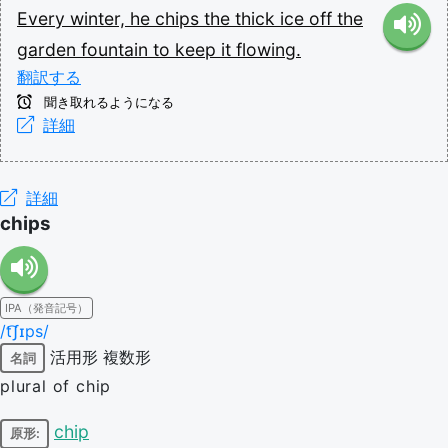
Every
winter,
he
chips
the
thick
ice
off
the
garden
fountain
to
keep
it
flowing.
翻訳する
聞き取れるようになる
詳細
詳細
chips
IPA（発音記号）
/t͡ʃɪps/
活用形
複数形
名詞
plural of chip
chip
原形: