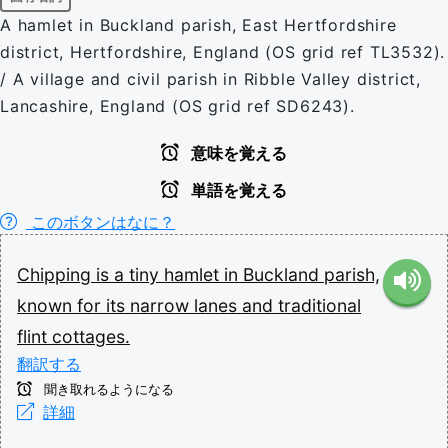
A hamlet in Buckland parish, East Hertfordshire
district, Hertfordshire, England (OS grid ref TL3532).
/ A village and civil parish in Ribble Valley district,
Lancashire, England (OS grid ref SD6243).
意味を覚える
単語を覚える
このボタンはなに？
Chipping
is
a
tiny
hamlet
in
Buckland
parish,
known
for
its
narrow
lanes
and
traditional
flint
cottages.
翻訳する
聞き取れるようになる
詳細