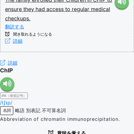
ensure
they
had
access
to
regular
medical
checkups.
翻訳する
聞き取れるようになる
詳細
詳細
ChIP
IPA（発音記号）
/tʃɪp/
略語
別表記
不可算名詞
名詞
Abbreviation of chromatin immunoprecipitation.
意味を覚える