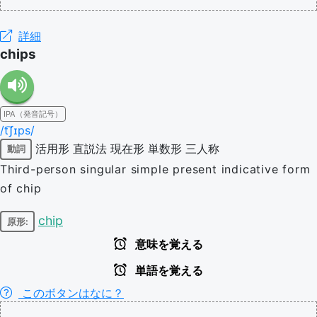
詳細
chips
IPA（発音記号）
/t͡ʃɪps/
活用形
直説法
現在形
単数形
三人称
動詞
Third-person singular simple present indicative form
of chip
chip
原形:
意味を覚える
単語を覚える
このボタンはなに？