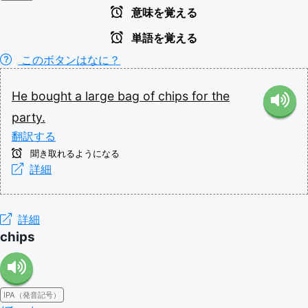
意味を覚える
単語を覚える
このボタンはなに？
He
bought
a
large
bag
of
chips
for
the
party.
翻訳する
聞き取れるようになる
詳細
詳細
chips
IPA（発音記号）