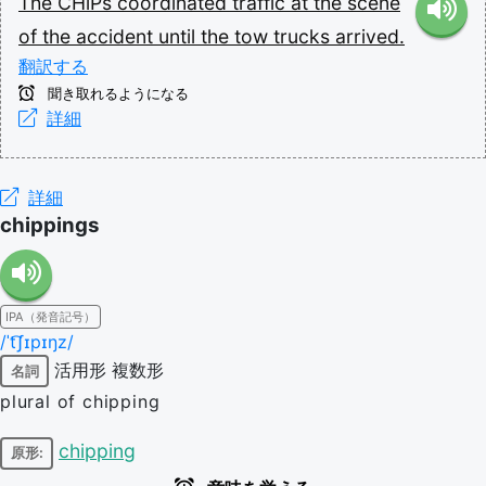
The
CHiPs
coordinated
traffic
at
the
scene
of
the
accident
until
the
tow
trucks
arrived.
翻訳する
聞き取れるようになる
詳細
詳細
chippings
IPA（発音記号）
/ˈt͡ʃɪpɪŋz/
活用形
複数形
名詞
plural of chipping
chipping
原形: